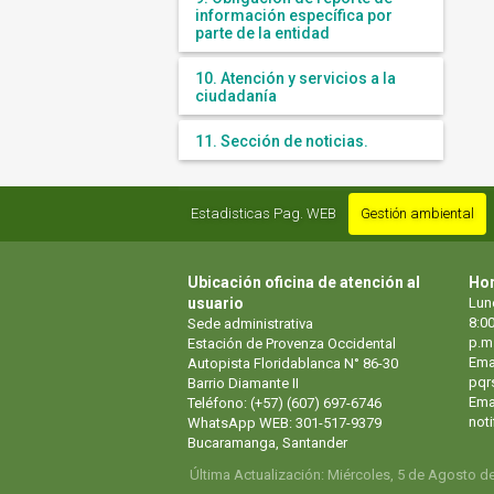
información específica por
parte de la entidad
10. Atención y servicios a la
ciudadanía
11. Sección de noticias.
Estadisticas Pag. WEB
Gestión ambiental
Ubicación oficina de atención al
Hor
usuario
Lun
8:00
Sede administrativa
p.m
Estación de Provenza Occidental
Ema
Autopista Floridablanca N° 86-30
pqr
Barrio Diamante II
Emai
Teléfono: (+57) (607) 697-6746
not
WhatsApp WEB: 301-517-9379
Bucaramanga, Santander
Última Actualización: Miércoles, 5 de Agosto d