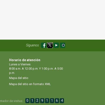
Síguenos
Horario de atención
Lunes a Viernes
8:00 a.m. A 12:00 p.m. Y 1:00 p.m. A 5:00
p.m.
Mapa del sitio
Mapa del sitio en formato XML
0
1
2
9
1
1
6
4
ntador de visitas: