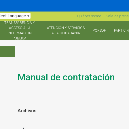
lect Language
▼
Quiénes somos
Sala de pren
TRANSPARENCIA Y
ACCESO A LA
ATENCIÓN Y SERVICIOS
PQRSDF
PARTICIP
INFORMACIÓN
A LA CIUDADANÍA
PÚBLICA
Manual de contratación
Archivos