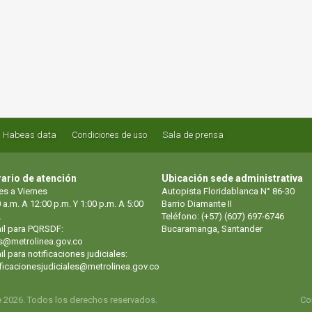
Habeas data
Condiciones de uso
Sala de prensa
ario de atención
Ubicación sede administrativa
es a Viernes
Autopista Floridablanca N° 86-30
 a.m. A 12:00 p.m. Y 1:00 p.m. A 5:00
Barrio Diamante II
.
Teléfono: (+57) (607) 697-6746
il para PQRSDF:
Bucaramanga, Santander
s@metrolinea.gov.co
l para notificaciones judiciales:
ificacionesjudiciales@metrolinea.gov.co
e 2026. Todos los derechos reservados.
Co