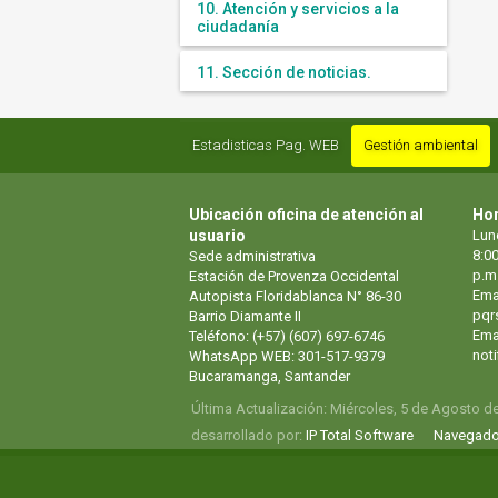
10. Atención y servicios a la
ciudadanía
11. Sección de noticias.
Estadisticas Pag. WEB
Gestión ambiental
Ubicación oficina de atención al
Hor
usuario
Lun
8:00
Sede administrativa
p.m
Estación de Provenza Occidental
Ema
Autopista Floridablanca N° 86-30
pqr
Barrio Diamante II
Emai
Teléfono: (+57) (607) 697-6746
not
WhatsApp WEB: 301-517-9379
Bucaramanga, Santander
Última Actualización: Miércoles, 5 de Agosto d
desarrollado por:
IP Total Software
Navegado