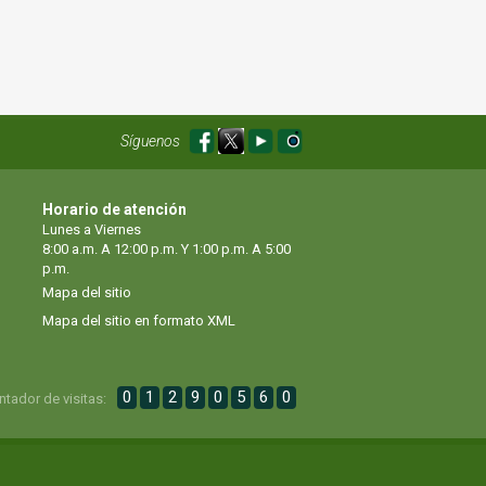
Síguenos
Horario de atención
Lunes a Viernes
8:00 a.m. A 12:00 p.m. Y 1:00 p.m. A 5:00
p.m.
Mapa del sitio
Mapa del sitio en formato XML
0
1
2
9
0
5
6
0
ntador de visitas: