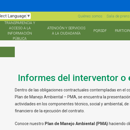
lect Language
▼
Quiénes somos
Sala de pren
TRANSPARENCIA Y
ACCESO A LA
ATENCIÓN Y SERVICIOS
PQRSDF
PARTICIP
INFORMACIÓN
A LA CIUDADANÍA
PÚBLICA
Informes del interventor o 
Dentro de las obligaciones contractuales contempladas en el con
Plan de Manejo Ambiental – PMA, se encuentra la presentació
actividades en los componentes técnico, social y ambiental, de
financiero de la ejecución del contrato.
Conoce nuestro
Plan de Manejo Ambiental (PMA)
haciendo cl