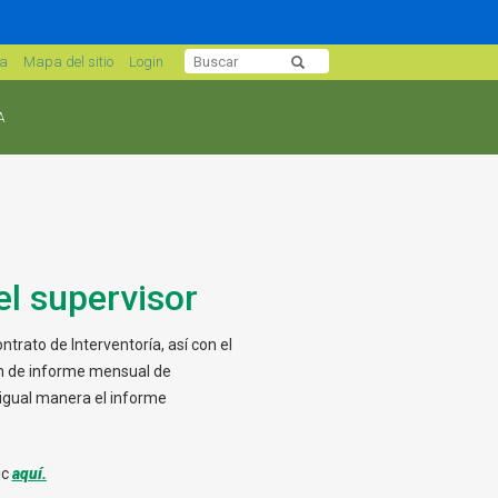
sa
Mapa del sitio
Login
A
el supervisor
trato de Interventoría, así con el
n de informe mensual de
 igual manera el informe
ic
aquí.