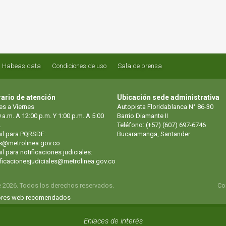
Habeas data
Condiciones de uso
Sala de prensa
ario de atención
Ubicación sede administrativa
es a Viernes
Autopista Floridablanca N° 86-30
 a.m. A 12:00 p.m. Y 1:00 p.m. A 5:00
Barrio Diamante II
.
Teléfono: (+57) (607) 697-6746
il para PQRSDF:
Bucaramanga, Santander
s@metrolinea.gov.co
l para notificaciones judiciales:
ificacionesjudiciales@metrolinea.gov.co
e 2026. Todos los derechos reservados.
Co
res web recomendados
Enlaces de interés