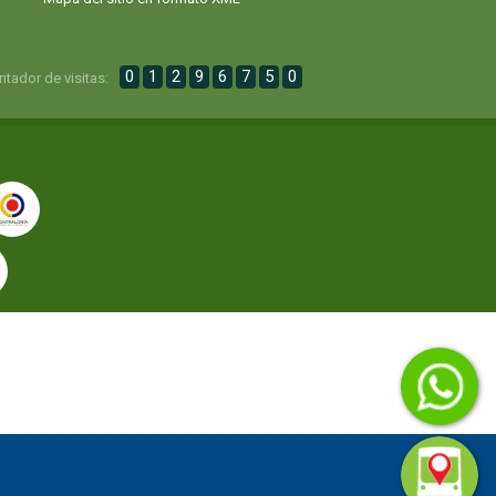
0
1
2
9
6
7
5
0
ntador de visitas: