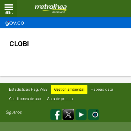
MENU
CLOBI
Estadisticas Pag. WEB
Gestión ambiental
Habeas data
Condiciones de uso
Sala de prensa
Síguenos