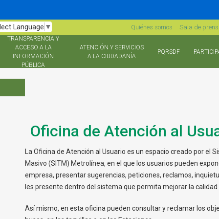
lect Language
▼
Quiénes somos
Sala de pren
TRANSPARENCIA Y
ACCESO A LA
ATENCIÓN Y SERVICIOS
PQRSDF
PARTICIP
INFORMACIÓN
A LA CIUDADANÍA
PÚBLICA
Oficina de Atención al Usu
La Oficina de Atención al Usuario es un espacio creado por el 
Masivo (SITM) Metrolínea, en el que los usuarios pueden exponer 
empresa, presentar sugerencias, peticiones, reclamos, inquietu
les presente dentro del sistema que permita mejorar la calidad d
Así mismo, en esta oficina pueden consultar y reclamar los obj