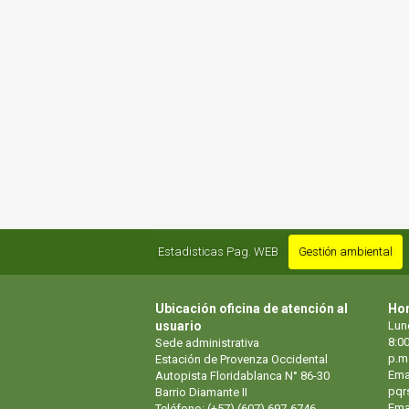
Estadisticas Pag. WEB
Gestión ambiental
Ubicación oficina de atención al
Hor
usuario
Lun
8:00
Sede administrativa
p.m
Estación de Provenza Occidental
Ema
Autopista Floridablanca N° 86-30
pqr
Barrio Diamante II
Emai
Teléfono: (+57) (607) 697-6746