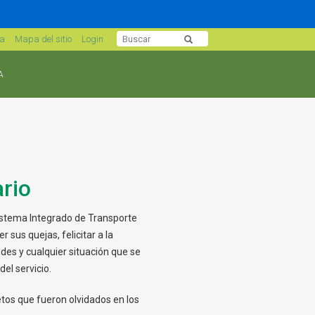
sa
Mapa del sitio
Login
A
ario
Sistema Integrado de Transporte
sus quejas, felicitar a la
des y cualquier situación que se
el servicio.
etos que fueron olvidados en los