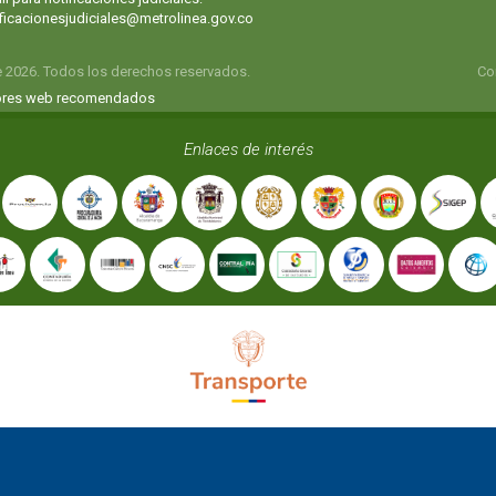
ificacionesjudiciales@metrolinea.gov.co
e 2026. Todos los derechos reservados.
Co
res web recomendados
Enlaces de interés