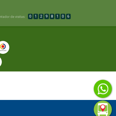
0
1
2
9
8
1
0
6
ntador de visitas: