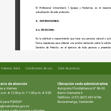
Habeas data
Condiciones de uso
Sala de prensa
ario de atención
Ubicación sede administrativa
es a Viernes
Autopista Floridablanca N° 86-30
 a.m. A 12:00 p.m. Y 1:00 p.m. A 5:00
Barrio Diamante II
.
Teléfono: (+57) (607) 697-6746
il para PQRSDF:
Bucaramanga, Santander
s@metrolinea.gov.co
l para notificaciones judiciales: