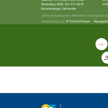
not
WhatsApp WEB: 301-517-9379
Bucaramanga, Santander
Última Actualización: Miércoles, 5 de Agosto d
desarrollado por:
IP Total Software
Navegado