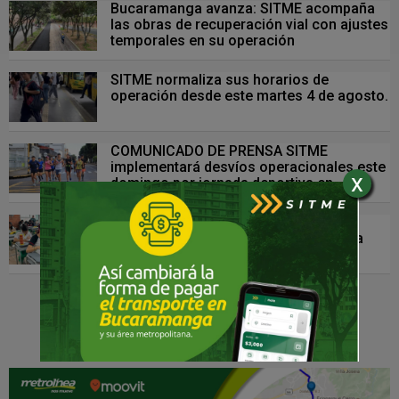
Bucaramanga avanza: SITME acompaña
las obras de recuperación vial con ajustes
temporales en su operación
SITME normaliza sus horarios de
operación desde este martes 4 de agosto.
COMUNICADO DE PRENSA SITME
implementará desvíos operacionales este
x
domingo por jornada deportiva en
Bucaramanga
COMUNICADO DE PRENSA SITME
fortalece su operación para facilitar la
movilidad durante la jornada de las
Pruebas Saber del 26 de julio
VER MÁS