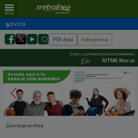
MENU
PSE Aquí
Sala prensa
SITME LLEGA PARA MOVER A BUCARAMANGA Y S
SITME Nos une. ¡
1
/
2