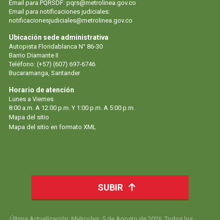
Email para PQRSDF:
pqrs@metrolinea.gov.co
Email para notificaciones judiciales:
notificacionesjudiciales@metrolinea.gov.co
Ubicación sede administrativa
Autopista Floridablanca N° 86-30
Barrio Diamante II
Teléfono: (+57) (607) 697-6746
Bucaramanga, Santander
Horario de atención
Lunes a Viernes
8:00 a.m. A 12:00 p.m. Y 1:00 p.m. A 5:00 p.m.
Mapa del sitio
Mapa del sitio en formato XML
SUBIR
Última Actualización: Miércoles, 5 de Agosto de 2026. Todos los