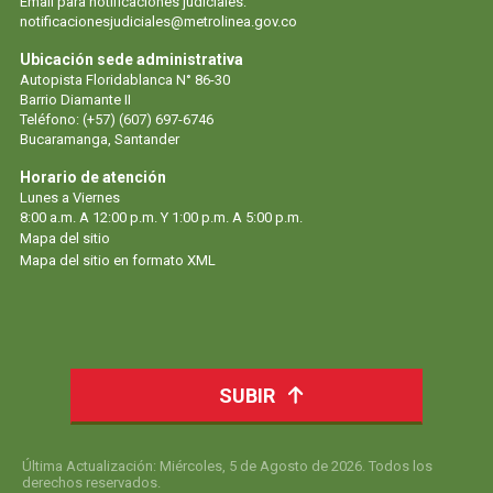
Email para notificaciones judiciales:
notificacionesjudiciales@metrolinea.gov.co
Ubicación sede administrativa
Autopista Floridablanca N° 86-30
Barrio Diamante II
Teléfono: (+57) (607) 697-6746
Bucaramanga, Santander
Horario de atención
Lunes a Viernes
8:00 a.m. A 12:00 p.m. Y 1:00 p.m. A 5:00 p.m.
Mapa del sitio
Mapa del sitio en formato XML
SUBIR
Última Actualización: Miércoles, 5 de Agosto de 2026. Todos los
derechos reservados.