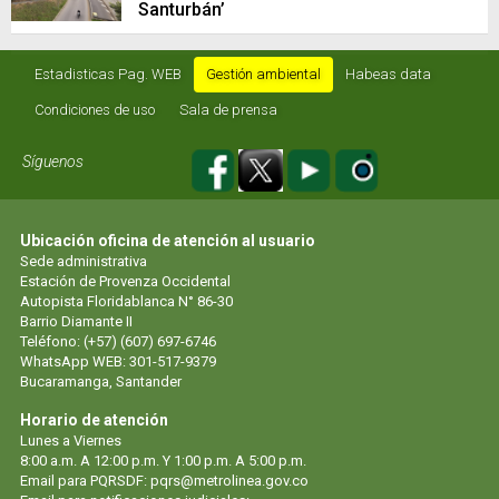
Santurbán’
Estadisticas Pag. WEB
Gestión ambiental
Habeas data
Condiciones de uso
Sala de prensa
Síguenos
Ubicación oficina de atención al usuario
Sede administrativa
Estación de Provenza Occidental
Autopista Floridablanca N° 86-30
Barrio Diamante II
Teléfono: (+57) (607) 697-6746
WhatsApp WEB: 301-517-9379
Bucaramanga, Santander
Horario de atención
Lunes a Viernes
8:00 a.m. A 12:00 p.m. Y 1:00 p.m. A 5:00 p.m.
Email para PQRSDF:
pqrs@metrolinea.gov.co