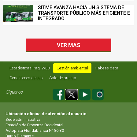
SISTEMA DE TRANSPORTE MASIVO
SITME AVANZA HACIA UN SISTEMA DE
TRANSPORTE PÚBLICO MÁS EFICIENTE E
INTEGRADO
VER MAS
Estadisticas Pag. WEB
Gestión ambiental
Habeas data
Condiciones de uso
Sala de prensa
Síguenos
Ubicación oficina de atención al usuario
Sede administrativa
Estación de Provenza Occidental
Autopista Floridablanca N° 86-30
Barrio Diamante II