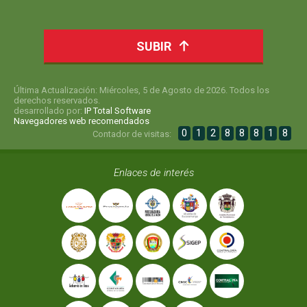
SUBIR
Última Actualización: Miércoles, 5 de Agosto de 2026. Todos los
derechos reservados.
desarrollado por:
IP Total Software
Navegadores web recomendados
0
1
2
8
8
8
1
8
Contador de visitas:
Enlaces de interés