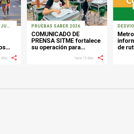
CARRERA DEPORTIVA 26 JULIO
PRUEBAS SABER 2026
DESVÍO
COMUNICADO DE
Metro
PRENSA SITME fortalece
infor
os
su operación para
de rut
facilitar la movilidad
el se
 días
hace 15 días
a
durante la jornada de las
Pruebas Saber del 26 de
julio