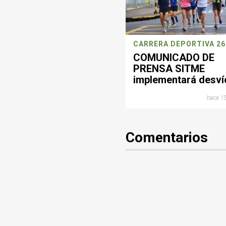
COMUNICADO DE
PRENSA SITME
implementará desví
operacionales este
hace 15
domingo por jornad
deportiva en
Bucaramanga
Comentarios