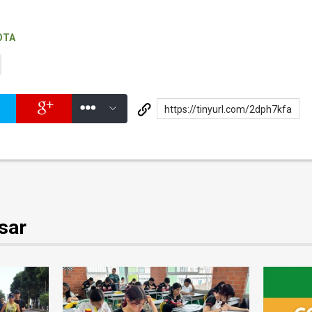
OTA
https://tinyurl.com/2dph7kfa
sar