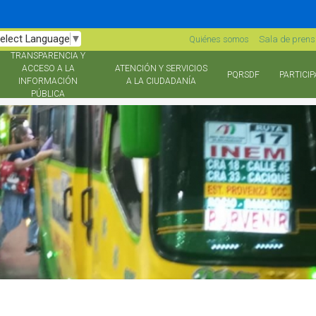
elect Language
▼
Quiénes somos
Sala de pren
TRANSPARENCIA Y
ACCESO A LA
ATENCIÓN Y SERVICIOS
PQRSDF
PARTICIP
INFORMACIÓN
A LA CIUDADANÍA
PÚBLICA