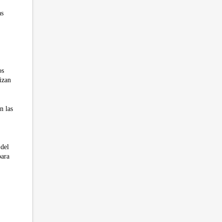
as
os
izan
n las
 del
para