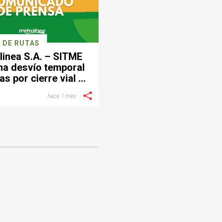
 DE RUTAS
linea S.A. – SITME
ma desvío temporal
as por cierre vial en
ctor de Provenza
hace 1 mes