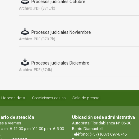
Procesos judiciales Octubre
Archivo .PDF (371.7k)
Procesos judiciales Noviembre
Archivo .PDF (373.7k)
Procesos judiciales Diciembre
Archivo .PDF (374k)
Habeas data
Condiciones de uso
Sala de prensa
ario de atención
Ubicación sede administrativa
es a Viernes
Autopista Floridablanca N° 86-30
 a.m. A 12:00 p.m. Y 1:00 p.m. A 5:00
Barrio Diamante II
.
Teléfono: (+57) (607) 697-6746