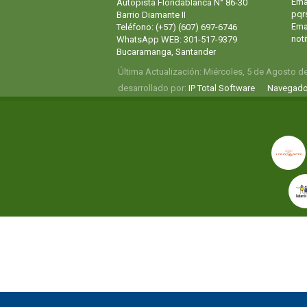
Ema
Autopista Floridablanca N° 86-30
pqr
Barrio Diamante II
Emai
Teléfono: (+57) (607) 697-6746
not
WhatsApp WEB: 301-517-9379
Bucaramanga, Santander
Última Actualización: Miércoles, 5 de Agosto d
desarrollado por:
IP Total Software
Navegado