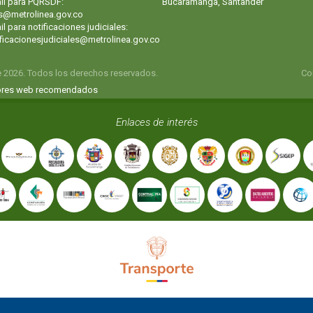
il para PQRSDF:
Bucaramanga, Santander
s@metrolinea.gov.co
l para notificaciones judiciales:
ificacionesjudiciales@metrolinea.gov.co
e 2026. Todos los derechos reservados.
Co
res web recomendados
Enlaces de interés