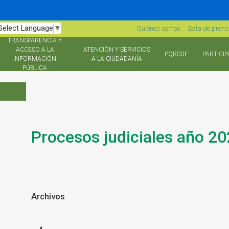
Select Language
▼
Quiénes somos
Sala de pren
TRANSPARENCIA Y
ACCESO A LA
ATENCIÓN Y SERVICIOS
PQRSDF
PARTICIP
INFORMACIÓN
A LA CIUDADANÍA
PÚBLICA
Procesos judiciales año 2
Archivos