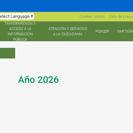
elect Language
▼
Quiénes somos
Sala de pren
TRANSPARENCIA Y
ACCESO A LA
ATENCIÓN Y SERVICIOS
PQRSDF
PARTICIP
INFORMACIÓN
A LA CIUDADANÍA
PÚBLICA
Año 2026