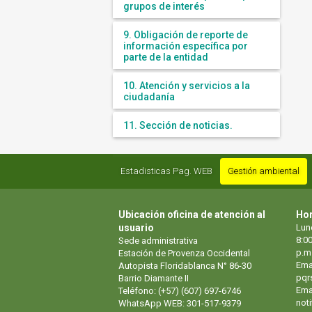
grupos de interés
9. Obligación de reporte de
información específica por
parte de la entidad
10. Atención y servicios a la
ciudadanía
11. Sección de noticias.
Estadisticas Pag. WEB
Gestión ambiental
Ubicación oficina de atención al
Hor
usuario
Lun
8:00
Sede administrativa
p.m
Estación de Provenza Occidental
Ema
Autopista Floridablanca N° 86-30
pqr
Barrio Diamante II
Emai
Teléfono: (+57) (607) 697-6746
not
WhatsApp WEB: 301-517-9379