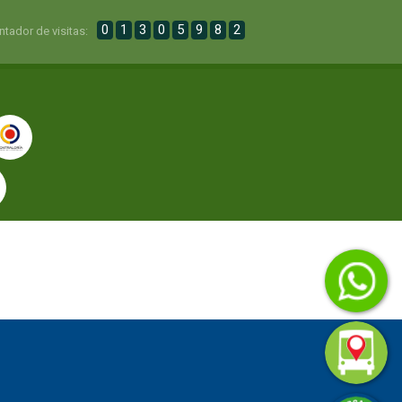
0
1
3
0
5
9
8
2
ntador de visitas: