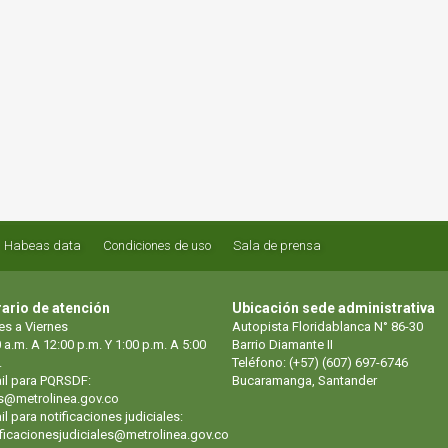
Habeas data
Condiciones de uso
Sala de prensa
ario de atención
Ubicación sede administrativa
es a Viernes
Autopista Floridablanca N° 86-30
 a.m. A 12:00 p.m. Y 1:00 p.m. A 5:00
Barrio Diamante II
.
Teléfono: (+57) (607) 697-6746
il para PQRSDF:
Bucaramanga, Santander
s@metrolinea.gov.co
l para notificaciones judiciales:
ificacionesjudiciales@metrolinea.gov.co