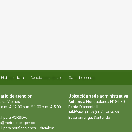
Habeas data
Condiciones de uso
Sala de prensa
ario de atención
Ubicación sede administrativa
es a Viernes
Autopista Floridablanca N° 86-30
 a.m. A 12:00 p.m. Y 1:00 p.m. A 5:00
Barrio Diamante II
.
Teléfono: (+57) (607) 697-6746
il para PQRSDF:
Bucaramanga, Santander
s@metrolinea.gov.co
l para notificaciones judiciales: