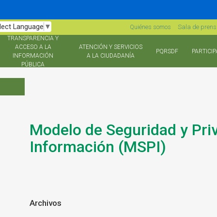
lect Language
▼
Quiénes somos
Sala de pren
TRANSPARENCIA Y
ACCESO A LA
ATENCIÓN Y SERVICIOS
PQRSDF
PARTICIP
INFORMACIÓN
A LA CIUDADANÍA
PÚBLICA
Modelo de Seguridad y Priv
Información (MSPI)
Archivos