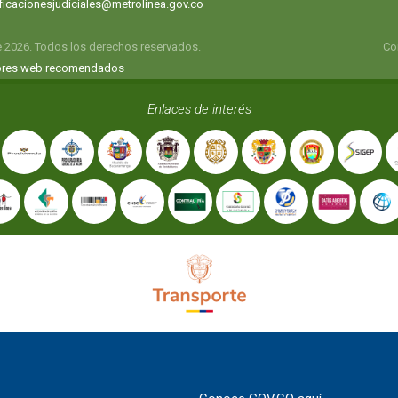
ificacionesjudiciales@metrolinea.gov.co
e 2026. Todos los derechos reservados.
Co
res web recomendados
Enlaces de interés