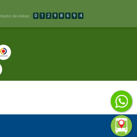
0
1
2
9
8
6
9
4
ntador de visitas: