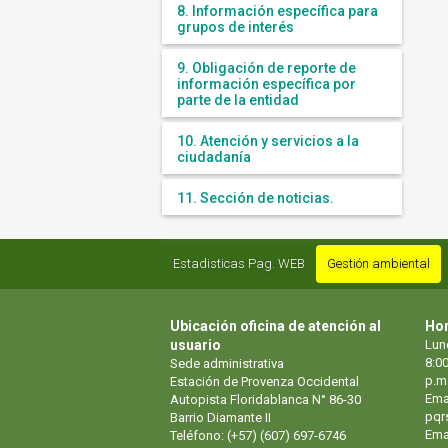
8. Información específica para
grupos de interés
9. Obligación de reporte de
información específica por
parte de la entidad
10. Atención y servicios a la
ciudadanía
11. Sección de noticias.
Estadisticas Pag. WEB
Gestión ambiental
Ubicación oficina de atención al
Hor
usuario
Lun
8:00
Sede administrativa
p.m
Estación de Provenza Occidental
Ema
Autopista Floridablanca N° 86-30
pqr
Barrio Diamante II
Emai
Teléfono: (+57) (607) 697-6746