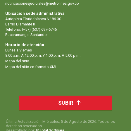
notificacionesjudiciales@metrolinea.gov.co
Ubicación sede administrativa
Autopista Floridablanca N° 86-30
Barrio Diamante II
Teléfono: (+57) (607) 697-6746
Bucaramanga, Santander
Horario de atención
Lunes a Viernes
8:00 a.m. A 12:00 p.m. Y 1:00 p.m. A 5:00 p.m.
Mapa del sitio
Mapa del sitio en formato XML
SUBIR
Última Actualización: Miércoles, 5 de Agosto de 2026. Todos los
derechos reservados.
desarrollado por:
IP Total Software