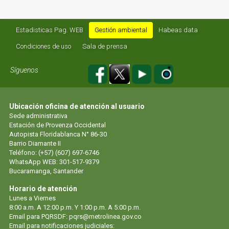
Estadisticas Pag. WEB
Gestión ambiental
Habeas data
Condiciones de uso
Sala de prensa
Síguenos
Ubicación oficina de atención al usuario
Sede administrativa
Estación de Provenza Occidental
Autopista Floridablanca N° 86-30
Barrio Diamante II
Teléfono: (+57) (607) 697-6746
WhatsApp WEB: 301-517-9379
Bucaramanga, Santander
Horario de atención
Lunes a Viernes
8:00 a.m. A 12:00 p.m. Y 1:00 p.m. A 5:00 p.m.
Email para PQRSDF:
pqrs@metrolinea.gov.co
Email para notificaciones judiciales: