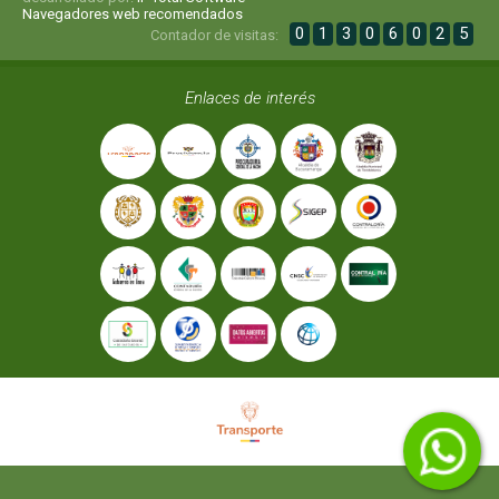
Navegadores web recomendados
0
1
3
0
6
0
2
5
Contador de visitas:
Enlaces de interés