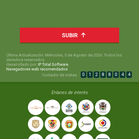
SUBIR
Última Actualización: Miércoles, 5 de Agosto de 2026. Todos los
derechos reservados.
desarrollado por:
IP Total Software
Navegadores web recomendados
0
1
2
8
8
0
4
4
Contador de visitas:
Enlaces de interés