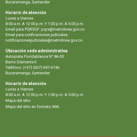
Bucaramanga, Santander
Horario de atención
Lunes a Viernes
8:00 a.m. A 12:00 p.m. Y 1:00 p.m. A 5:00 p.m.
Email para PQRSDF:
pqrs@metrolinea.gov.co
Email para notificaciones judiciales:
notificacionesjudiciales@metrolinea.gov.co
Ubicación sede administrativa
Autopista Floridablanca N° 86-30
Barrio Diamante II
Teléfono: (+57) (607) 697-6746
Bucaramanga, Santander
Horario de atención
Lunes a Viernes
8:00 a.m. A 12:00 p.m. Y 1:00 p.m. A 5:00 p.m.
Mapa del sitio
Mapa del sitio en formato XML