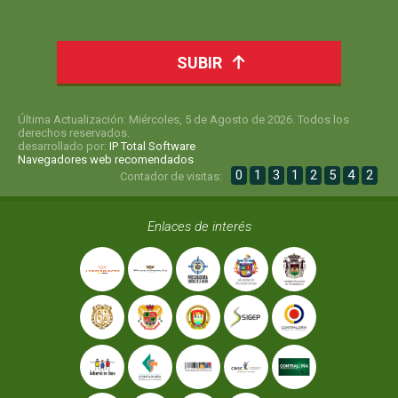
SUBIR
Última Actualización: Miércoles, 5 de Agosto de 2026. Todos los
derechos reservados.
desarrollado por:
IP Total Software
Navegadores web recomendados
0
1
3
1
2
5
4
2
Contador de visitas:
Enlaces de interés