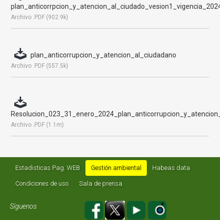
plan_anticorrpcion_y_atencion_al_ciudado_vesion1_vigencia_202
Archivo .PDF (902.9k)
plan_anticorrupcion_y_atencion_al_ciudadano
Archivo .PDF (557.5k)
Resolucion_023_31_enero_2024_plan_anticorrupcion_y_atencion
Archivo .PDF (1.1m)
Estadisticas Pag. WEB
Gestión ambiental
Habeas data
Condiciones de uso
Sala de prensa
Síguenos