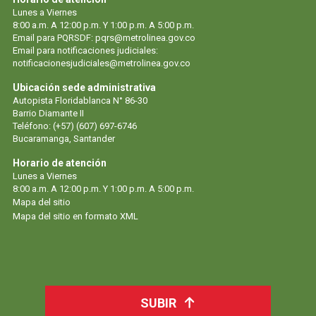
Lunes a Viernes
8:00 a.m. A 12:00 p.m. Y 1:00 p.m. A 5:00 p.m.
Email para PQRSDF:
pqrs@metrolinea.gov.co
Email para notificaciones judiciales:
notificacionesjudiciales@metrolinea.gov.co
Ubicación sede administrativa
Autopista Floridablanca N° 86-30
Barrio Diamante II
Teléfono: (+57) (607) 697-6746
Bucaramanga, Santander
Horario de atención
Lunes a Viernes
8:00 a.m. A 12:00 p.m. Y 1:00 p.m. A 5:00 p.m.
Mapa del sitio
Mapa del sitio en formato XML
SUBIR