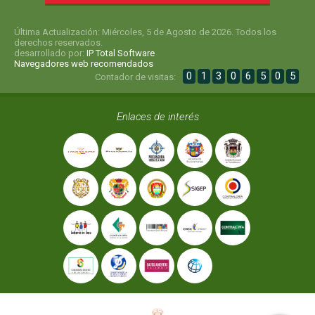
Última Actualización: Miércoles, 5 de Agosto de 2026. Todos los
derechos reservados.
desarrollado por:
IP Total Software
Navegadores web recomendados
0
1
3
0
6
5
0
5
Contador de visitas:
Enlaces de interés