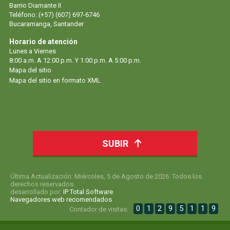
Barrio Diamante II
Teléfono: (+57) (607) 697-6746
Bucaramanga, Santander
Horario de atención
Lunes a Viernes
8:00 a.m. A 12:00 p.m. Y 1:00 p.m. A 5:00 p.m.
Mapa del sitio
Mapa del sitio en formato XML
SUBIR
Última Actualización: Miércoles, 5 de Agosto de 2026. Todos los
derechos reservados.
desarrollado por:
IP Total Software
Navegadores web recomendados
0
1
2
9
5
1
1
9
Contador de visitas: