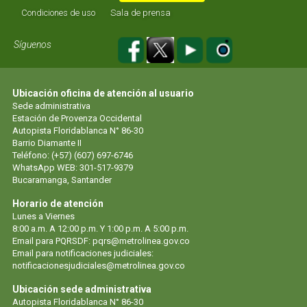
Condiciones de uso
Sala de prensa
Síguenos
Ubicación oficina de atención al usuario
Sede administrativa
Estación de Provenza Occidental
Autopista Floridablanca N° 86-30
Barrio Diamante II
Teléfono: (+57) (607) 697-6746
WhatsApp WEB: 301-517-9379
Bucaramanga, Santander
Horario de atención
Lunes a Viernes
8:00 a.m. A 12:00 p.m. Y 1:00 p.m. A 5:00 p.m.
Email para PQRSDF:
pqrs@metrolinea.gov.co
Email para notificaciones judiciales:
notificacionesjudiciales@metrolinea.gov.co
Ubicación sede administrativa
Autopista Floridablanca N° 86-30