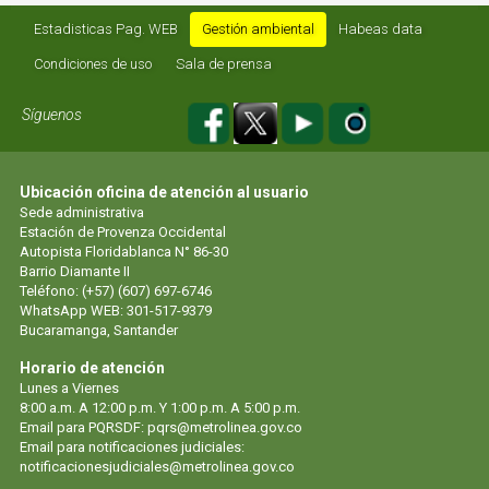
Estadisticas Pag. WEB
Gestión ambiental
Habeas data
Condiciones de uso
Sala de prensa
Síguenos
Ubicación oficina de atención al usuario
Sede administrativa
Estación de Provenza Occidental
Autopista Floridablanca N° 86-30
Barrio Diamante II
Teléfono: (+57) (607) 697-6746
WhatsApp WEB: 301-517-9379
Bucaramanga, Santander
Horario de atención
Lunes a Viernes
8:00 a.m. A 12:00 p.m. Y 1:00 p.m. A 5:00 p.m.
Email para PQRSDF:
pqrs@metrolinea.gov.co
Email para notificaciones judiciales:
notificacionesjudiciales@metrolinea.gov.co