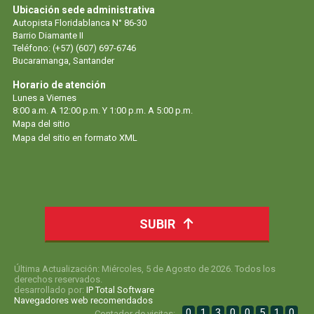
Ubicación sede administrativa
Autopista Floridablanca N° 86-30
Barrio Diamante II
Teléfono: (+57) (607) 697-6746
Bucaramanga, Santander
Horario de atención
Lunes a Viernes
8:00 a.m. A 12:00 p.m. Y 1:00 p.m. A 5:00 p.m.
Mapa del sitio
Mapa del sitio en formato XML
SUBIR
Última Actualización: Miércoles, 5 de Agosto de 2026. Todos los
derechos reservados.
desarrollado por:
IP Total Software
Navegadores web recomendados
0
1
3
0
0
5
1
0
Contador de visitas: