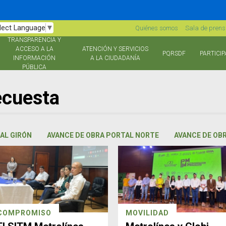
lect Language
▼
Quiénes somos
Sala de pren
TRANSPARENCIA Y
ACCESO A LA
ATENCIÓN Y SERVICIOS
PQRSDF
PARTICIP
INFORMACIÓN
A LA CIUDADANÍA
PÚBLICA
ecuesta
AL GIRÓN
AVANCE DE OBRA PORTAL NORTE
AVANCE DE OB
COMPROMISO
MOVILIDAD