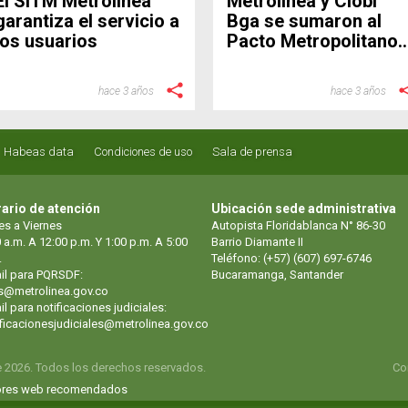
El SITM Metrolínea
Metrolínea y Clobi
garantiza el servicio a
Bga se sumaron al
los usuarios
Pacto Metropolitano
por la Movilidad
hace 3 años
hace 3 años
Habeas data
Condiciones de uso
Sala de prensa
ario de atención
Ubicación sede administrativa
es a Viernes
Autopista Floridablanca N° 86-30
 a.m. A 12:00 p.m. Y 1:00 p.m. A 5:00
Barrio Diamante II
.
Teléfono: (+57) (607) 697-6746
il para PQRSDF:
Bucaramanga, Santander
s@metrolinea.gov.co
l para notificaciones judiciales:
ificacionesjudiciales@metrolinea.gov.co
e 2026. Todos los derechos reservados.
Co
res web recomendados