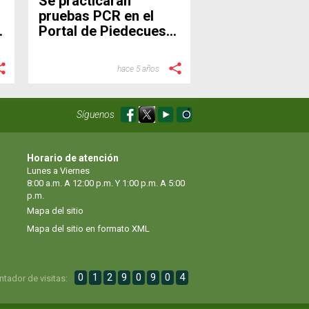
Se practicarán
pruebas PCR en el
Portal de Piedecuesta
de Metrolínea
hace 5 años
Síguenos
Horario de atención
Lunes a Viernes
8:00 a.m. A 12:00 p.m. Y 1:00 p.m. A 5:00
p.m.
Mapa del sitio
Mapa del sitio en formato XML
0
1
2
9
0
9
0
4
ntador de visitas: