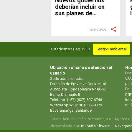
Nuevos gobiernos
deberían incluir en
sus planes de
desarrollo el apoyo a
Metrolínea
hace 2 años
Estadisticas Pag. WEB
Gestión ambiental
Ubicación oficina de atención al
Hor
usuario
Lun
8:00
Sede administrativa
p.m
Estación de Provenza Occidental
Ema
Autopista Floridablanca N° 86-30
pqr
Barrio Diamante II
Emai
Teléfono: (+57) (607) 697-6746
not
WhatsApp WEB: 301-517-9379
Bucaramanga, Santander
Última Actualización: Miércoles, 5 de Agosto d
desarrollado por:
IP Total Software
Navegado