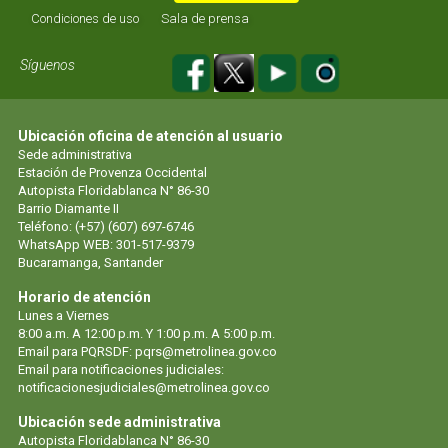
Condiciones de uso
Sala de prensa
Síguenos
Ubicación oficina de atención al usuario
Sede administrativa
Estación de Provenza Occidental
Autopista Floridablanca N° 86-30
Barrio Diamante II
Teléfono: (+57) (607) 697-6746
WhatsApp WEB: 301-517-9379
Bucaramanga, Santander
Horario de atención
Lunes a Viernes
8:00 a.m. A 12:00 p.m. Y 1:00 p.m. A 5:00 p.m.
Email para PQRSDF:
pqrs@metrolinea.gov.co
Email para notificaciones judiciales:
notificacionesjudiciales@metrolinea.gov.co
Ubicación sede administrativa
Autopista Floridablanca N° 86-30