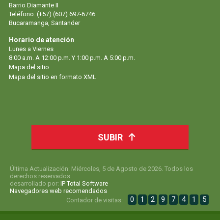
Barrio Diamante II
Teléfono: (+57) (607) 697-6746
Bucaramanga, Santander
Horario de atención
Lunes a Viernes
8:00 a.m. A 12:00 p.m. Y 1:00 p.m. A 5:00 p.m.
Mapa del sitio
Mapa del sitio en formato XML
SUBIR
Última Actualización: Miércoles, 5 de Agosto de 2026. Todos los
derechos reservados.
desarrollado por:
IP Total Software
Navegadores web recomendados
0
1
2
9
7
4
1
5
Contador de visitas: