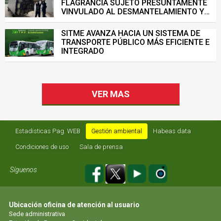
FLAGRANCIA SUJETO PRESUNTAMENTE
VINVULADO AL DESMANTELAMIENTO Y
VENTA ILEGAL DE INFRAESTRUCTURA DEL
SISTEMA DE TRANSPORTE MASIVO
SITME AVANZA HACIA UN SISTEMA DE
TRANSPORTE PÚBLICO MÁS EFICIENTE E
INTEGRADO
VER MAS
Estadisticas Pag. WEB
Gestión ambiental
Habeas data
Condiciones de uso
Sala de prensa
Síguenos
Ubicación oficina de atención al usuario
Sede administrativa