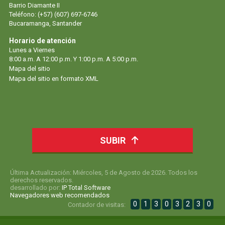
Barrio Diamante II
Teléfono: (+57) (607) 697-6746
Bucaramanga, Santander
Horario de atención
Lunes a Viernes
8:00 a.m. A 12:00 p.m. Y 1:00 p.m. A 5:00 p.m.
Mapa del sitio
Mapa del sitio en formato XML
SUBIR
Última Actualización: Miércoles, 5 de Agosto de 2026. Todos los
derechos reservados.
desarrollado por:
IP Total Software
Navegadores web recomendados
0
1
3
0
3
2
3
0
Contador de visitas: