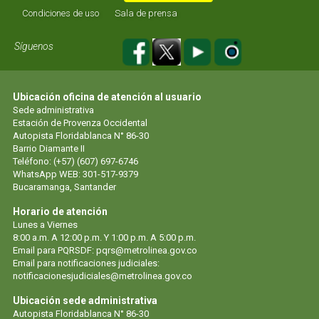
Condiciones de uso
Sala de prensa
Síguenos
Ubicación oficina de atención al usuario
Sede administrativa
Estación de Provenza Occidental
Autopista Floridablanca N° 86-30
Barrio Diamante II
Teléfono: (+57) (607) 697-6746
WhatsApp WEB: 301-517-9379
Bucaramanga, Santander
Horario de atención
Lunes a Viernes
8:00 a.m. A 12:00 p.m. Y 1:00 p.m. A 5:00 p.m.
Email para PQRSDF:
pqrs@metrolinea.gov.co
Email para notificaciones judiciales:
notificacionesjudiciales@metrolinea.gov.co
Ubicación sede administrativa
Autopista Floridablanca N° 86-30