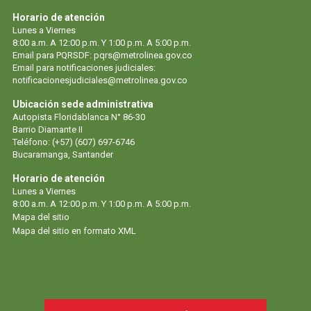
Horario de atención
Lunes a Viernes
8:00 a.m. A 12:00 p.m. Y 1:00 p.m. A 5:00 p.m.
Email para PQRSDF:
pqrs@metrolinea.gov.co
Email para notificaciones judiciales:
notificacionesjudiciales@metrolinea.gov.co
Ubicación sede administrativa
Autopista Floridablanca N° 86-30
Barrio Diamante II
Teléfono: (+57) (607) 697-6746
Bucaramanga, Santander
Horario de atención
Lunes a Viernes
8:00 a.m. A 12:00 p.m. Y 1:00 p.m. A 5:00 p.m.
Mapa del sitio
Mapa del sitio en formato XML