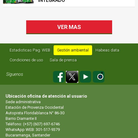
INTEGRADO
VER MAS
Estadisticas Pag. WEB
Gestión ambiental
Habeas data
Condiciones de uso
Sala de prensa
Síguenos
Ubicación oficina de atención al usuario
Sede administrativa
Estación de Provenza Occidental
Autopista Floridablanca N° 86-30
Barrio Diamante II
Teléfono: (+57) (607) 697-6746
WhatsApp WEB: 301-517-9379
Bucaramanga, Santander