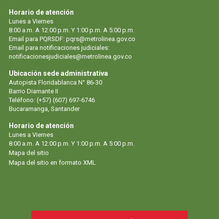
Horario de atención
Lunes a Viernes
8:00 a.m. A 12:00 p.m. Y 1:00 p.m. A 5:00 p.m.
Email para PQRSDF:
pqrs@metrolinea.gov.co
Email para notificaciones judiciales:
notificacionesjudiciales@metrolinea.gov.co
Ubicación sede administrativa
Autopista Floridablanca N° 86-30
Barrio Diamante II
Teléfono: (+57) (607) 697-6746
Bucaramanga, Santander
Horario de atención
Lunes a Viernes
8:00 a.m. A 12:00 p.m. Y 1:00 p.m. A 5:00 p.m.
Mapa del sitio
Mapa del sitio en formato XML