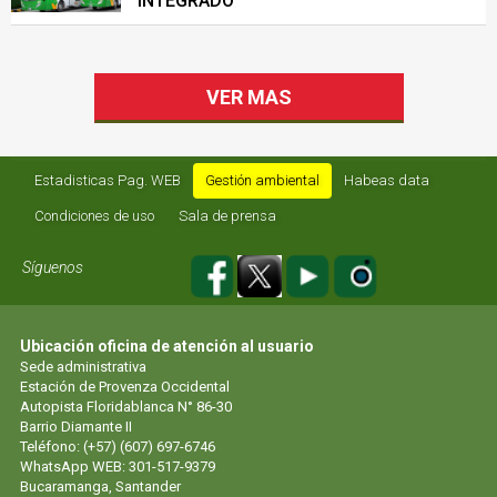
INTEGRADO
VER MAS
Estadisticas Pag. WEB
Gestión ambiental
Habeas data
Condiciones de uso
Sala de prensa
Síguenos
Ubicación oficina de atención al usuario
Sede administrativa
Estación de Provenza Occidental
Autopista Floridablanca N° 86-30
Barrio Diamante II
Teléfono: (+57) (607) 697-6746
WhatsApp WEB: 301-517-9379
Bucaramanga, Santander