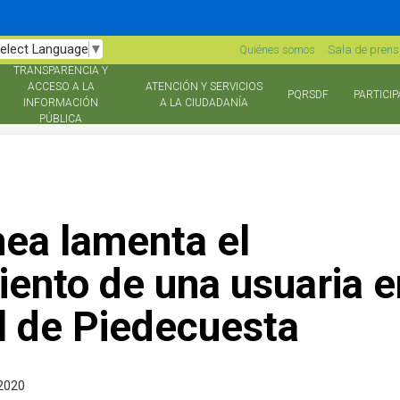
elect Language
▼
Quiénes somos
Sala de pren
TRANSPARENCIA Y
ACCESO A LA
ATENCIÓN Y SERVICIOS
PQRSDF
PARTICIP
INFORMACIÓN
A LA CIUDADANÍA
PÚBLICA
nea lamenta el
iento de una usuaria e
al de Piedecuesta
2020