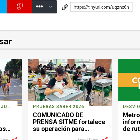
https://tinyurl.com/uqznx6n
sar
CARRERA DEPORTIVA 26 JULIO
PRUEBAS SABER 2026
DESVÍO
COMUNICADO DE
Metro
PRENSA SITME fortalece
infor
os
su operación para
de rut
facilitar la movilidad
el se