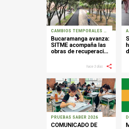
CAMBIOS TEMPORALES POR REPARACIONES DE MALLA VIAL
A
Bucaramanga avanza:
S
SITME acompaña las
h
obras de recuperación
d
vial con ajustes
d
temporales en su
hace 3 días
operación
PRUEBAS SABER 2026
D
COMUNICADO DE
M