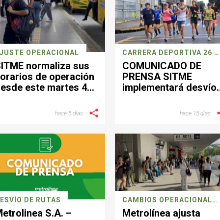
JUSTE OPERACIONAL
CARRERA DEPORTIVA 26 JULIO
ITME normaliza sus
COMUNICADO DE
orarios de operación
PRENSA SITME
esde este martes 4
implementará desvío
e agosto.
operacionales este
domingo por jornada
hace 5 días
hace 15 días
deportiva en
Bucaramanga
ESVÍO DE RUTAS
CAMBIOS OPERACIONALES
etrolinea S.A. –
Metrolínea ajusta