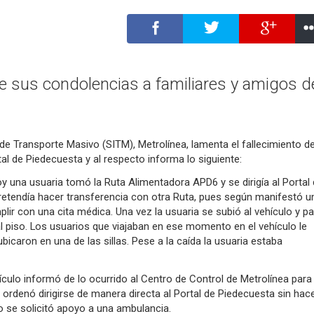
e sus condolencias a familiares y amigos d
de Transporte Masivo (SITM), Metrolínea, lamenta el fallecimiento d
tal de Piedecuesta y al respecto informa lo siguiente:
y una usuaria tomó la Ruta Alimentadora APD6 y se dirigía al Portal
etendía hacer transferencia con otra Ruta, pues según manifestó u
mplir con una cita médica. Una vez la usuaria se subió al vehículo y p
al piso. Los usuarios que viajaban en ese momento en el vehículo le
bicaron en una de las sillas. Pese a la caída la usuaria estaba
hículo informó de lo ocurrido al Centro de Control de Metrolínea para
e ordenó dirigirse de manera directa al Portal de Piedecuesta sin hac
o se solicitó apoyo a una ambulancia.