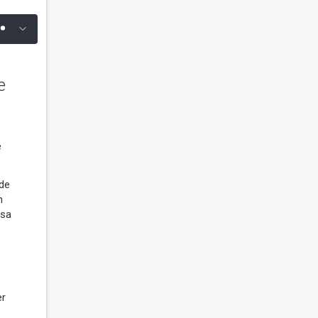
e
e
 de
n
asa
er