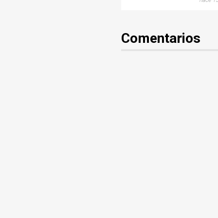
hace 15
domingo por jornad
deportiva en
Bucaramanga
Comentarios