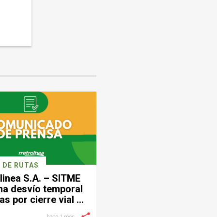
 DE RUTAS
linea S.A. – SITME
ma desvío temporal
as por cierre vial en
ctor de Provenza