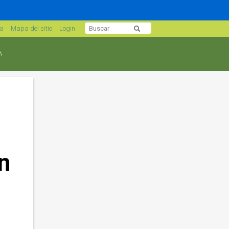
sa
Mapa del sitio
Login
A
n