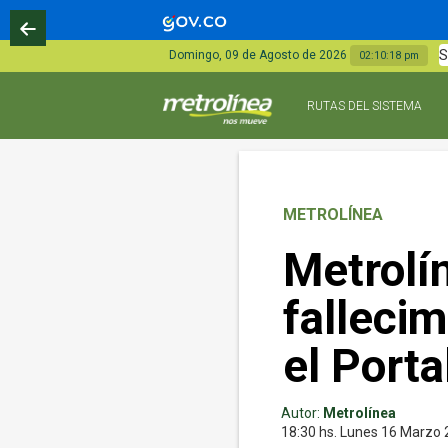
S
Domingo, 09 de Agosto de 2026
02:10:19 pm
RUTAS DEL SISTEMA
METROLÍNEA
Metrolí
fallecim
el Port
Autor:
Metrolínea
18:30 hs.
Lunes 16
Marzo 