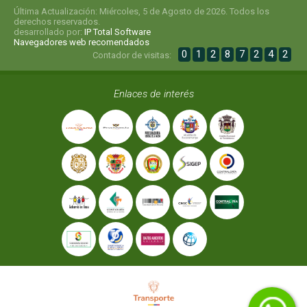
Última Actualización: Miércoles, 5 de Agosto de 2026. Todos los
derechos reservados.
desarrollado por:
IP Total Software
Navegadores web recomendados
0
1
2
8
7
2
4
2
Contador de visitas:
Enlaces de interés