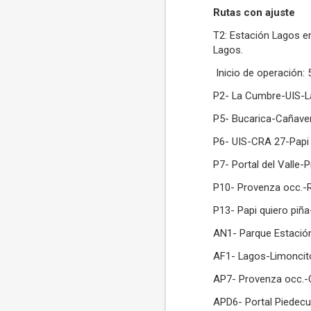
Rutas con ajuste
T2: Estación Lagos 
Lagos.
Inicio de operación: 
P2- La Cumbre-UIS-La
P5- Bucarica-Cañavera
P6- UIS-CRA 27-Papi Q
P7- Portal del Valle-P
P10- Provenza occ.-R
P13- Papi quiero piña
AN1- Parque Estación
AF1- Lagos-Limoncito
AP7- Provenza occ.-C
APD6- Portal Piedecue