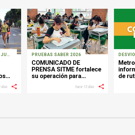
CARRERA DEPORTIVA 26 JULIO
PRUEBAS SABER 2026
DESVÍO
COMUNICADO DE
Metro
PRENSA SITME fortalece
infor
os
su operación para
de rut
facilitar la movilidad
el se
 días
hace 13 días
a
durante la jornada de las
Pruebas Saber del 26 de
julio