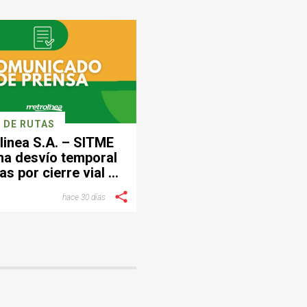
 DE RUTAS
linea S.A. – SITME
ma desvío temporal
as por cierre vial en
ctor de Provenza
hace 30 días