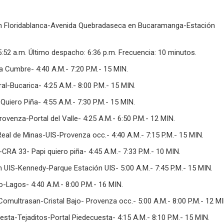
en Floridablanca-Avenida Quebradaseca en Bucaramanga-Estación
5:52 a.m. Último despacho: 6:36 p.m. Frecuencia: 10 minutos.
 Cumbre- 4:40 A.M.- 7:20 P.M.- 15 MIN.
l-Bucarica- 4:25 A.M.- 8:00 P.M.- 15 MIN.
uiero Piña- 4:55 A.M.- 7:30 P.M.- 15 MIN.
rovenza-Portal del Valle- 4:25 A.M.- 6:50 P.M.- 12 MIN.
eal de Minas-UIS-Provenza occ.- 4:40 A.M.- 7:15 P.M.- 15 MIN.
-CRA 33- Papi quiero piña- 4:45 A.M.- 7:33 P.M.- 10 MIN.
 UIS-Kennedy-Parque Estación UIS- 5:00 A.M.- 7:45 P.M.- 15 MIN.
-Lagos- 4:40 A.M.- 8:00 P.M.- 16 MIN.
omultrasan-Cristal Bajo- Provenza occ.- 5:00 A.M.- 8:00 P.M.- 12 MI
sta-Tejaditos-Portal Piedecuesta- 4:15 A.M.- 8:10 P.M.- 15 MIN.