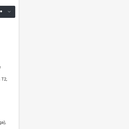
e
 T2,
a),