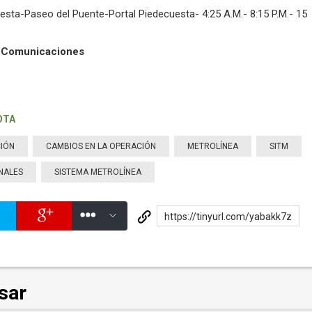
esta-Paseo del Puente-Portal Piedecuesta- 4:25 A.M.- 8:15 P.M.- 15
y Comunicaciones
OTA
IÓN
CAMBIOS EN LA OPERACIÓN
METROLÍNEA
SITM
NALES
SISTEMA METROLÍNEA
https://tinyurl.com/yabakk7z
sar