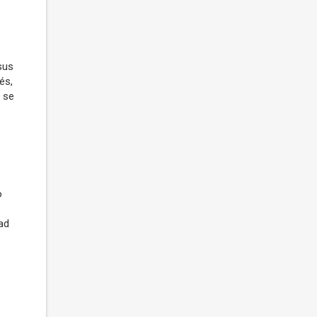
sus
és,
 se
o
ad