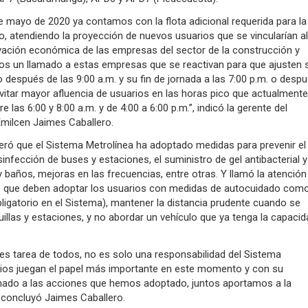
 de mayo de 2020 ya contamos con la flota adicional requerida para la
io, atendiendo la proyección de nuevos usuarios que se vincularían al
ivación económica de las empresas del sector de la construcción y
 un llamado a estas empresas que se reactivan para que ajusten 
o después de las 9:00 a.m. y su fin de jornada a las 7:00 p.m. o despu
vitar mayor afluencia de usuarios en las horas pico que actualmente
 las 6:00 y 8:00 a.m. y de 4:00 a 6:00 p.m.”, indicó la gerente del
Emilcen Jaimes Caballero.
eró que el Sistema Metrolínea ha adoptado medidas para prevenir el
nfección de buses y estaciones, el suministro de gel antibacterial y
 baños, mejoras en las frecuencias, entre otras. Y llamó la atención
 que deben adoptar los usuarios con medidas de autocuidado com
ligatorio en el Sistema), mantener la distancia prudente cuando se
quillas y estaciones, y no abordar un vehículo que ya tenga la capacid
 es tarea de todos, no es solo una responsabilidad del Sistema
rios juegan el papel más importante en este momento y con su
do a las acciones que hemos adoptado, juntos aportamos a la
, concluyó Jaimes Caballero.