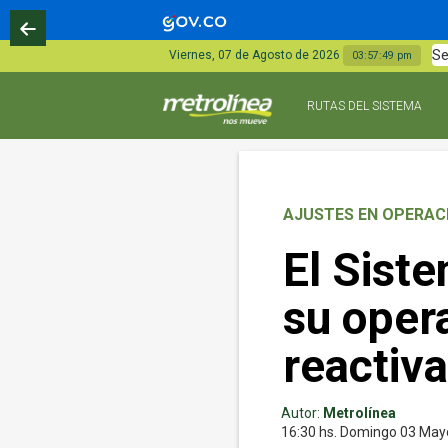
Se
Viernes, 07 de Agosto de 2026
03:57:50 pm
RUTAS DEL SISTEMA
AJUSTES EN OPERAC
El Sist
su opera
reactiv
Autor:
Metrolínea
16:30 hs.
Domingo 03
May