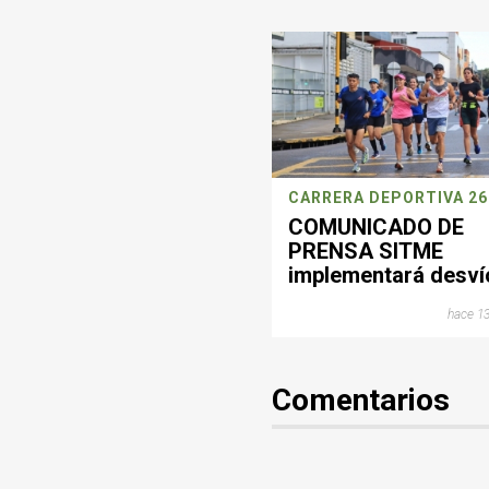
COMUNICADO DE
PRENSA SITME
implementará desví
operacionales este
hace 13
domingo por jornad
deportiva en
Bucaramanga
Comentarios