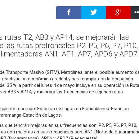
s rutas T2, AB3 y AP14, se mejorarán las
 las rutas pretroncales P2, P5, P6, P7, P10,
 alimentadoras AN1, AF1, AP7, APD6 y APD7.
de Transporte Masivo (SITM), Metrolínea, ante el posible aumento d
a reactivación económica gradual y para cumplir con la ocupación
el 35 %, a partir del lunes 4 de mayo incluye en su operación la Ruta
ras AB3 y AP14, y mejorará las frecuencias de algunas rutas
siguiente recorrido: Estación de Lagos en Floridablanca-Estación
aramanga-Estación de Lagos.
s que tendrán mejoras en sus frecuencias son: P2, P5, P6, P7, P10,
oras con mejoras en sus frecuencias son: AN1 (Norte de Bucaramang
 AP7 (Bucaramanga), APD6 y APD7 (Piedecuesta).