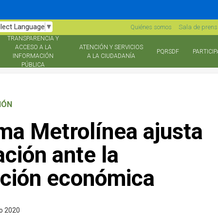
lect Language
▼
Quiénes somos
Sala de pren
TRANSPARENCIA Y
ACCESO A LA
ATENCIÓN Y SERVICIOS
PQRSDF
PARTICIP
INFORMACIÓN
A LA CIUDADANÍA
PÚBLICA
IÓN
ema Metrolínea ajusta
ción ante la
ación económica
o 2020