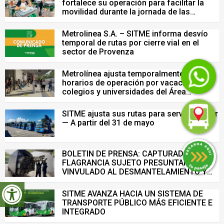
fortalece su operación para facilitar la
movilidad durante la jornada de las
Pruebas Saber del 26 de julio
Metrolinea S.A. – SITME informa desvío
temporal de rutas por cierre vial en el
sector de Provenza
Metrolínea ajusta temporalmente sus
horarios de operación por vacaciones en
colegios y universidades del Área
Metropolitana de Bucaramanga.
SITME ajusta sus rutas para servirle mejor
— A partir del 31 de mayo
BOLETIN DE PRENSA: CAPTURADO EN
FLAGRANCIA SUJETO PRESUNTAMENTE
VINVULADO AL DESMANTELAMIENTO Y
VENTA ILEGAL DE INFRAESTRUCTURA DEL
SISTEMA DE TRANSPORTE MASIVO
SITME AVANZA HACIA UN SISTEMA DE
TRANSPORTE PÚBLICO MÁS EFICIENTE E
INTEGRADO