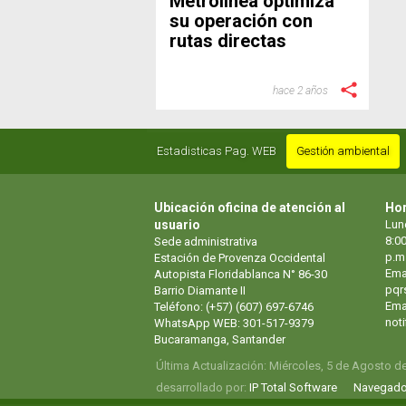
Metrolínea optimiza
su operación con
rutas directas
hace 2 años
Estadisticas Pag. WEB
Gestión ambiental
Ubicación oficina de atención al
Hor
usuario
Lun
8:00
Sede administrativa
p.m
Estación de Provenza Occidental
Ema
Autopista Floridablanca N° 86-30
pqr
Barrio Diamante II
Emai
Teléfono: (+57) (607) 697-6746
not
WhatsApp WEB: 301-517-9379
Bucaramanga, Santander
Última Actualización: Miércoles, 5 de Agosto d
desarrollado por:
IP Total Software
Navegado