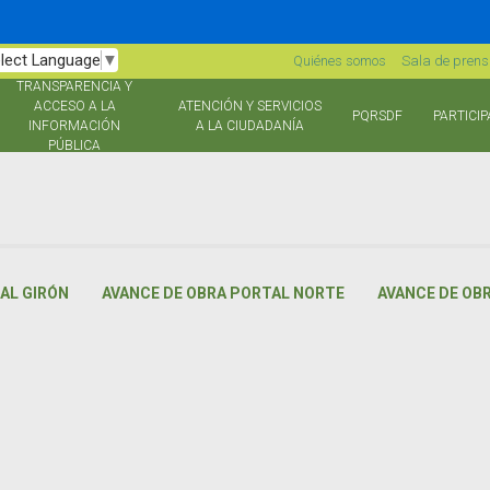
lect Language
▼
Quiénes somos
Sala de pren
TRANSPARENCIA Y
ACCESO A LA
ATENCIÓN Y SERVICIOS
PQRSDF
PARTICIP
INFORMACIÓN
A LA CIUDADANÍA
PÚBLICA
AL GIRÓN
AVANCE DE OBRA PORTAL NORTE
AVANCE DE OB