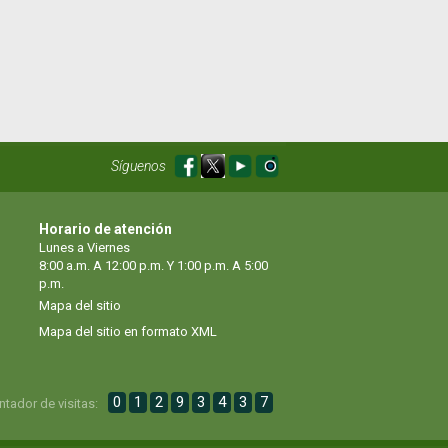
Síguenos
Horario de atención
Lunes a Viernes
8:00 a.m. A 12:00 p.m. Y 1:00 p.m. A 5:00
p.m.
Mapa del sitio
Mapa del sitio en formato XML
0
1
2
9
3
4
3
7
ntador de visitas: