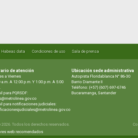
Habeas data
Condiciones de uso
Sala de prensa
ario de atención
Ubicación sede administrativa
es a Viernes
Autopista Floridablanca N° 86-30
 a.m. A 12:00 p.m. Y 1:00 p.m. A 5:00
Barrio Diamante II
.
Teléfono: (+57) (607) 697-6746
il para PQRSDF:
Bucaramanga, Santander
s@metrolinea.gov.co
l para notificaciones judiciales:
ificacionesjudiciales@metrolinea.gov.co
e 2026. Todos los derechos reservados.
Co
res web recomendados