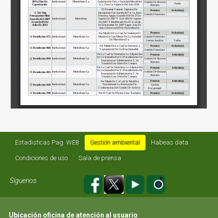
Estadisticas Pag. WEB
Gestión ambiental
Habeas data
Condiciones de uso
Sala de prensa
Síguenos
Ubicación oficina de atención al usuario