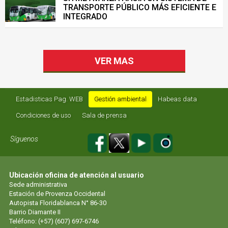
TRANSPORTE PÚBLICO MÁS EFICIENTE E
INTEGRADO
VER MAS
Estadisticas Pag. WEB
Gestión ambiental
Habeas data
Condiciones de uso
Sala de prensa
Síguenos
Ubicación oficina de atención al usuario
Sede administrativa
Estación de Provenza Occidental
Autopista Floridablanca N° 86-30
Barrio Diamante II
Teléfono: (+57) (607) 697-6746