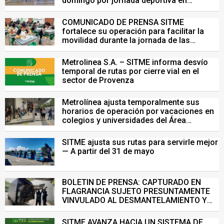
domingo por jornada deportiva en
Bucaramanga
COMUNICADO DE PRENSA SITME
fortalece su operación para facilitar la
movilidad durante la jornada de las
Pruebas Saber del 26 de julio
Metrolinea S.A. – SITME informa desvío
temporal de rutas por cierre vial en el
sector de Provenza
Metrolínea ajusta temporalmente sus
horarios de operación por vacaciones en
colegios y universidades del Área
Metropolitana de Bucaramanga.
SITME ajusta sus rutas para servirle mejor
— A partir del 31 de mayo
BOLETIN DE PRENSA: CAPTURADO EN
FLAGRANCIA SUJETO PRESUNTAMENTE
VINVULADO AL DESMANTELAMIENTO Y
VENTA ILEGAL DE INFRAESTRUCTURA DEL
SISTEMA DE TRANSPORTE MASIVO
SITME AVANZA HACIA UN SISTEMA DE