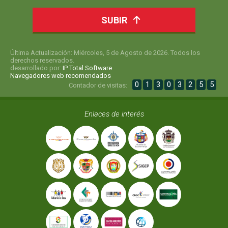
SUBIR
Última Actualización: Miércoles, 5 de Agosto de 2026. Todos los
derechos reservados.
desarrollado por:
IP Total Software
Navegadores web recomendados
0
1
3
0
3
2
5
5
Contador de visitas:
Enlaces de interés