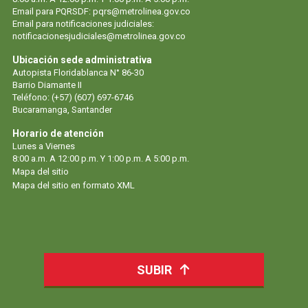
Email para PQRSDF:
pqrs@metrolinea.gov.co
Email para notificaciones judiciales:
notificacionesjudiciales@metrolinea.gov.co
Ubicación sede administrativa
Autopista Floridablanca N° 86-30
Barrio Diamante II
Teléfono: (+57) (607) 697-6746
Bucaramanga, Santander
Horario de atención
Lunes a Viernes
8:00 a.m. A 12:00 p.m. Y 1:00 p.m. A 5:00 p.m.
Mapa del sitio
Mapa del sitio en formato XML
SUBIR