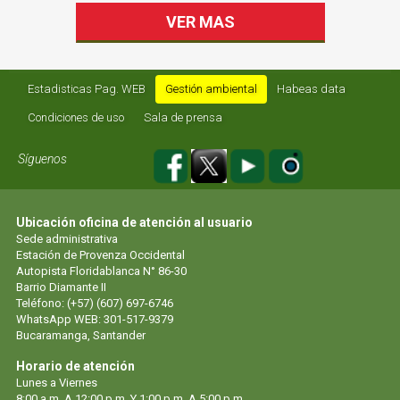
VER MAS
Estadisticas Pag. WEB
Gestión ambiental
Habeas data
Condiciones de uso
Sala de prensa
Síguenos
Ubicación oficina de atención al usuario
Sede administrativa
Estación de Provenza Occidental
Autopista Floridablanca N° 86-30
Barrio Diamante II
Teléfono: (+57) (607) 697-6746
WhatsApp WEB: 301-517-9379
Bucaramanga, Santander
Horario de atención
Lunes a Viernes
8:00 a.m. A 12:00 p.m. Y 1:00 p.m. A 5:00 p.m.