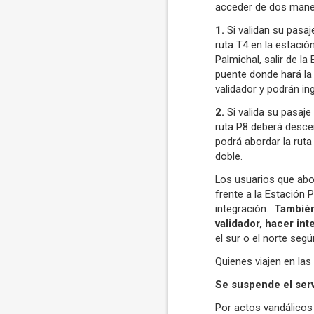
acceder de dos maner
1.
Si validan su pasaj
ruta T4 en la estaci
Palmichal, salir de la
puente donde hará la 
validador y podrán in
2.
Si valida su pasaje
ruta P8 deberá descen
podrá abordar la ruta 
doble.
Los usuarios que abor
frente a la Estación 
integración.
También 
validador, hacer int
el sur o el norte segú
Quienes viajen en las
Se suspende el serv
Por actos vandálicos