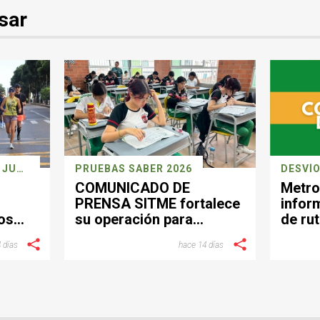
sar
CARRERA DEPORTIVA 26 JULIO
PRUEBAS SABER 2026
DESVÍO
COMUNICADO DE
Metro
PRENSA SITME fortalece
infor
os
su operación para
de rut
facilitar la movilidad
el se
 días
hace 14 días
a
durante la jornada de las
Pruebas Saber del 26 de
julio