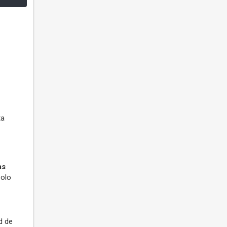
ta
as
solo
d de