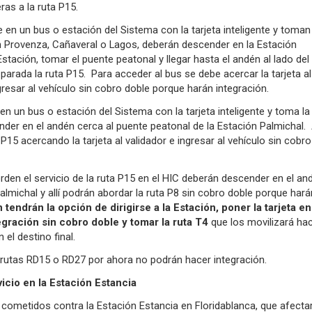
as a la ruta P15.
e en un bus o estación del Sistema con la tarjeta inteligente y toman 
ón Provenza, Cañaveral o Lagos, deberán descender en la Estación
 Estación, tomar el puente peatonal y llegar hasta el andén al lado del
parada la ruta P15. Para acceder al bus se debe acercar la tarjeta al
gresar al vehículo sin cobro doble porque harán integración.
 en un bus o estación del Sistema con la tarjeta inteligente y toma la
der en el andén cerca al puente peatonal de la Estación Palmichal. A
P15 acercando la tarjeta al validador e ingresar al vehículo sin cobro
den el servicio de la ruta P15 en el HIC deberán descender en el an
Palmichal y allí podrán abordar la ruta P8 sin cobro doble porque hará
tendrán la opción de dirigirse a la Estación, poner la tarjeta en
egración sin cobro doble y tomar la ruta T4
que los movilizará hac
n el destino final.
 rutas RD15 o RD27 por ahora no podrán hacer integración.
icio en la Estación Estancia
 cometidos contra la Estación Estancia en Floridablanca, que afecta