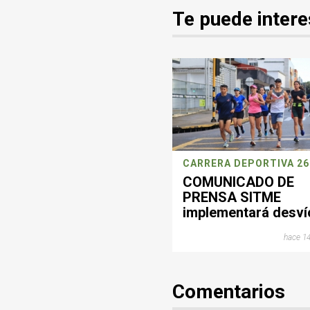
Te puede intere
COMUNICADO DE
PRENSA SITME
implementará desví
operacionales este
hace 14
domingo por jornad
deportiva en
Bucaramanga
Comentarios