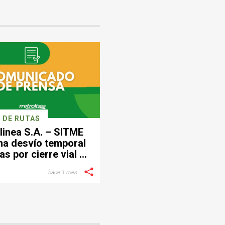
 DE RUTAS
linea S.A. – SITME
ma desvío temporal
as por cierre vial en
ctor de Provenza
hace 1 mes