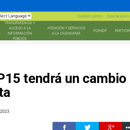
lect Language
▼
Quiénes somos
Sala de pren
TRANSPARENCIA Y
ACCESO A LA
ATENCIÓN Y SERVICIOS
PQRSDF
PARTICIP
INFORMACIÓN
A LA CIUDADANÍA
PÚBLICA
 P15 tendrá un cambio
ta
 2023