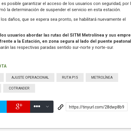
o es posible garantizar el acceso de los usuarios con seguridad, por 
mó la determinación de suspender el servicio en esta estación.
los daños, que se espera sea pronto, se habilitará nuevamente el
 los usuarios abordar las rutas del SITM Metrolínea y sus empr
frente a la Estación, en zona segura al lado del puente peatonal
arán las respectivas paradas sentido sur-norte y norte-sur.
OTA
AJUSTE OPERACIONAL
RUTA P15
METROLÍNEA
COTRANDER
https://tinyurl.com/28dwp8b9