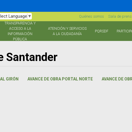
lect Language
▼
Quiénes somos
Sala de pren
TRANSPARENCIA Y
ACCESO A LA
ATENCIÓN Y SERVICIOS
PQRSDF
PARTICIP
INFORMACIÓN
A LA CIUDADANÍA
PÚBLICA
de Santander
AL GIRÓN
AVANCE DE OBRA PORTAL NORTE
AVANCE DE OB