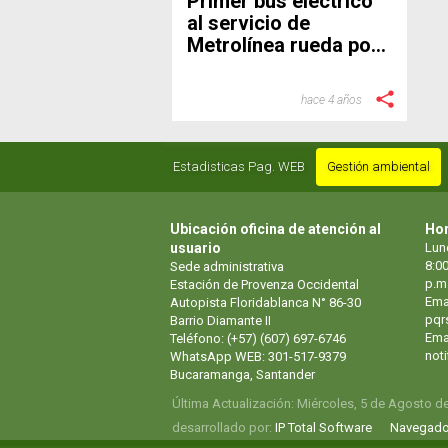
Primer bus eléctrico
al servicio de
Metrolínea rueda por
la ciudad
hace 4 años
Estadisticas Pag. WEB
Gestión ambiental
Ubicación oficina de atención al
Hor
usuario
Lun
8:00
Sede administrativa
p.m
Estación de Provenza Occidental
Ema
Autopista Floridablanca N° 86-30
pqr
Barrio Diamante II
Emai
Teléfono: (+57) (607) 697-6746
not
WhatsApp WEB: 301-517-9379
Bucaramanga, Santander
Última Actualización: Miércoles, 5 de Agosto d
desarrollado por:
IP Total Software
Navegado