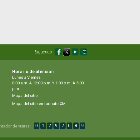
Síguenos
Horario de atención
Lunes a Viernes
8:00 a.m. A 12:00 p.m. Y 1:00 p.m. A 5:00
p.m.
Mapa del sitio
Mapa del sitio en formato XML
0
1
2
9
7
0
8
9
ntador de visitas: