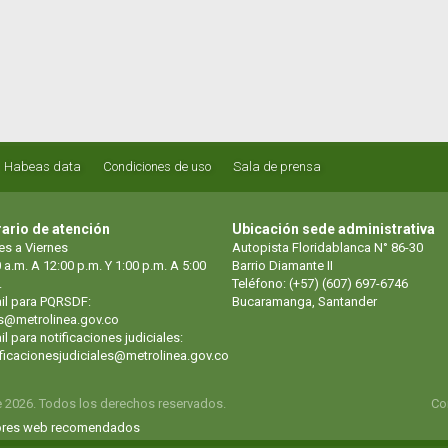
Habeas data
Condiciones de uso
Sala de prensa
ario de atención
Ubicación sede administrativa
es a Viernes
Autopista Floridablanca N° 86-30
 a.m. A 12:00 p.m. Y 1:00 p.m. A 5:00
Barrio Diamante II
.
Teléfono: (+57) (607) 697-6746
il para PQRSDF:
Bucaramanga, Santander
s@metrolinea.gov.co
l para notificaciones judiciales:
ificacionesjudiciales@metrolinea.gov.co
e 2026. Todos los derechos reservados.
Co
res web recomendados