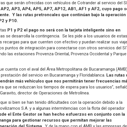
as que serán ofrecidas con vehículos de Cotrander al servicio del 
 AP2, AP3, AP4, AP5, AP7, AP12, AB1, AF1 y AF2, cuyo pago s
igente. Y las rutas pretroncales que continúan bajo la operación
P2 y P10.
utas
P1 y P2 el pago no será con la tarjeta inteligente sino en
as se desarrolla la contingencia. Se les pide a los usuarios de esta
 recargas para que cuenten con efectivo y puedan realizar sus viaj
os puntos de integración para conectarse con otros servicios del S
endo las estaciones Provenza Oriental, Provenza Occidental y Parque
 que cuenta con el aval del Área Metropolitana de Bucaramanga (AMB)
prestación del servicio en Bucaramanga y Floridablanca.
Las rutas
tendrán más vehículos que nos permitirán tener frecuencias m
ra que se reduzcan los tiempos de espera para los usuarios”, señal
Garavito, director de Operaciones de Metrolínea.
 que si bien se han tenido dificultades con la operación debido a la
ovilizamos S.A. y a algunas intermitencias con la flota del operador
sde el Ente Gestor se han hecho esfuerzos en conjunto con la
anga para gestionar recursos que permitan mejorar las
peración del Sistema
. Y de la mano con el AMB y las empresas de