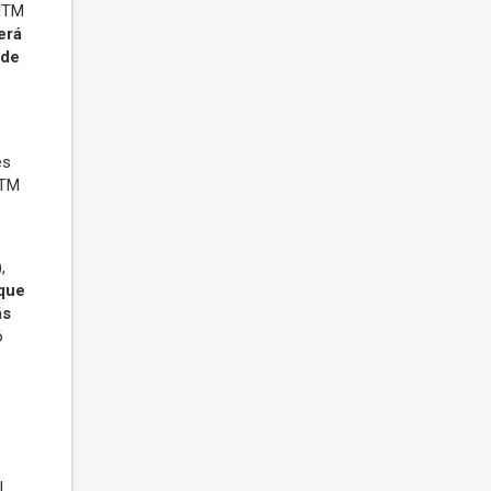
SITM
erá
 de
s
es
ITM
,
 que
ás
ó
l