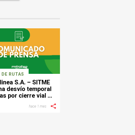
 DE RUTAS
linea S.A. – SITME
ma desvío temporal
as por cierre vial en
ctor de Provenza
hace 1 mes