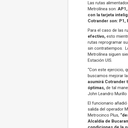
Las rutas alimentador
Metrolínea son:
AP1,
con la tarjeta intel
Cotrander son: P1, 
Para el caso de las r
efectivo,
esto mientr
rutas reprogramar sus
sin contratiempos. L
Metrolínea siguen si
Estación UIS.
“Con este ejercicio,
buscamos mejorar la 
asumirá Cotrander 
óptimas,
de tal mane
John Leandro Murillo 
El funcionario añadió
salida del operador M
Metrocinco Plus,
“de
Alcaldía de Bucaram
condiciones de la o