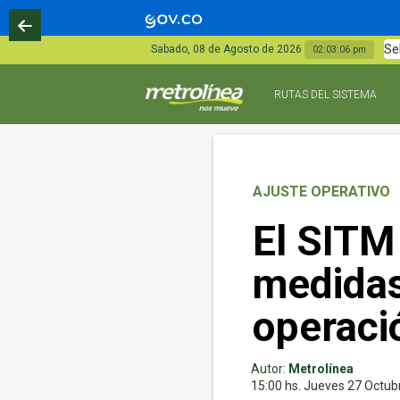
Se
Sabado, 08 de Agosto de 2026
02:03:07 pm
RUTAS DEL SISTEMA
AJUSTE OPERATIVO
El SITM
medidas
operaci
Autor:
Metrolínea
15:00 hs.
Jueves 27
Octub