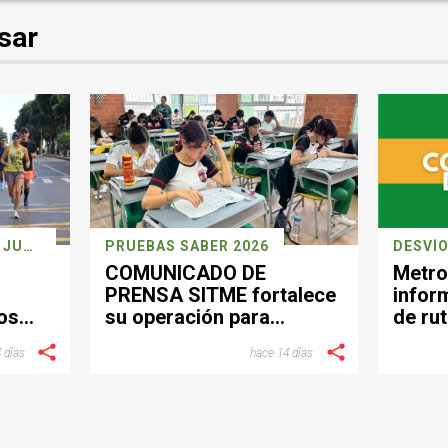
sar
CARRERA DEPORTIVA 26 JULIO
PRUEBAS SABER 2026
DESVÍO
COMUNICADO DE
Metro
PRENSA SITME fortalece
infor
os
su operación para
de rut
facilitar la movilidad
el se
 días
hace 14 días
a
durante la jornada de las
Pruebas Saber del 26 de
julio