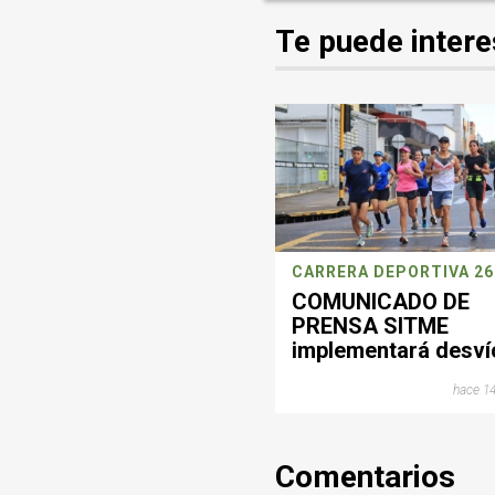
Te puede intere
COMUNICADO DE
PRENSA SITME
implementará desví
operacionales este
hace 14
domingo por jornad
deportiva en
Bucaramanga
Comentarios