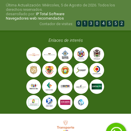
Última Actualización: Miércoles, 5 de Agosto de 2026. Todos los
derechos reservados.
desarrollado por:
IP Total Software
Navegadores web recomendados
0
1
3
0
4
5
5
2
Contador de visitas:
Enlaces de interés