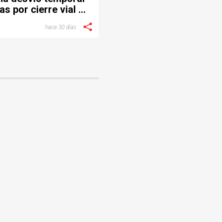
as por cierre vial en
ctor de Provenza
hace 30 días