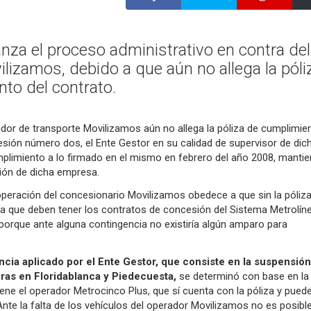
anza el proceso administrativo en contra del
lizamos, debido a que aún no allega la póli
to del contrato.
dor de transporte Movilizamos aún no allega la póliza de cumplimie
esión número dos, el Ente Gestor en su calidad de supervisor de dic
plimiento a lo firmado en el mismo en febrero del año 2008, mantie
ión de dicha empresa.
operación del concesionario Movilizamos obedece a que sin la póliz
ía que deben tener los contratos de concesión del Sistema Metrolíne
porque ante alguna contingencia no existiría algún amparo para
ncia aplicado por el Ente Gestor, que consiste en la suspensión
oras en Floridablanca y Piedecuesta,
se determinó con base en la
tiene el operador Metrocinco Plus, que sí cuenta con la póliza y pued
Ante la falta de los vehículos del operador Movilizamos no es posibl