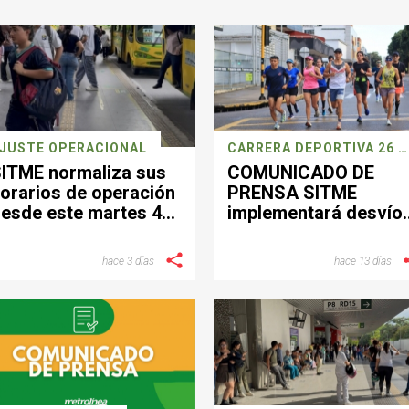
JUSTE OPERACIONAL
CARRERA DEPORTIVA 26 JULIO
ITME normaliza sus
COMUNICADO DE
orarios de operación
PRENSA SITME
esde este martes 4
implementará desvío
e agosto.
operacionales este
domingo por jornada
hace 3 días
hace 13 días
deportiva en
Bucaramanga