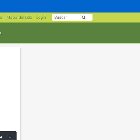
sa
Mapa del sitio
Login
A