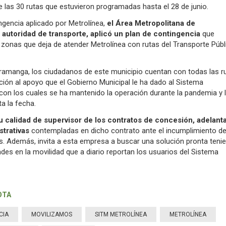
de las 30 rutas que estuvieron programadas hasta el 28 de junio.
ngencia aplicado por Metrolínea,
el Área Metropolitana de
utoridad de transporte, aplicó un plan de contingencia
que
s zonas que deja de atender Metrolínea con rutas del Transporte Públ
ramanga, los ciudadanos de este municipio cuentan con todas las r
nción al apoyo que el Gobierno Municipal le ha dado al Sistema
con los cuales se ha mantenido la operación durante la pandemia y 
a la fecha.
su calidad de supervisor de los contratos de concesión, adelant
strativas
contempladas en dicho contrato ante el incumplimiento de
. Además, invita a esta empresa a buscar una solución pronta teni
tades en la movilidad que a diario reportan los usuarios del Sistema
OTA
CIA
MOVILIZAMOS
SITM METROLÍNEA
METROLÍNEA