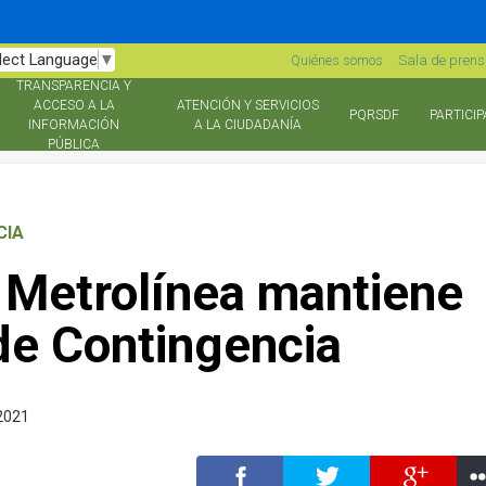
lect Language
▼
Quiénes somos
Sala de pren
TRANSPARENCIA Y
ACCESO A LA
ATENCIÓN Y SERVICIOS
PQRSDF
PARTICIP
INFORMACIÓN
A LA CIUDADANÍA
PÚBLICA
CIA
 Metrolínea mantiene
 de Contingencia
 2021