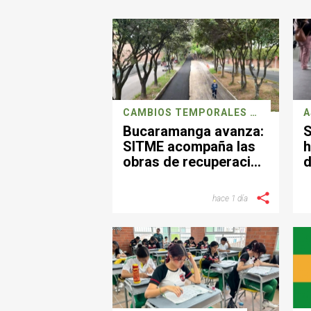
CAMBIOS TEMPORALES POR REPARACIONES DE MALLA VIAL
A
Bucaramanga avanza:
S
SITME acompaña las
h
obras de recuperación
d
vial con ajustes
d
temporales en su
hace 1 día
operación