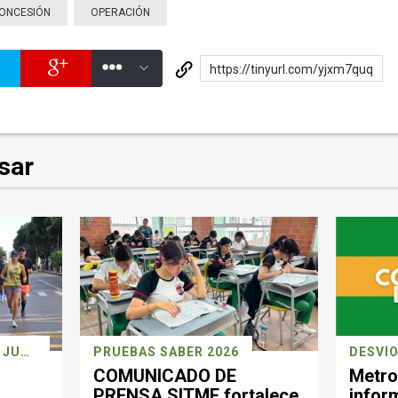
ONCESIÓN
OPERACIÓN
https://tinyurl.com/yjxm7quq
sar
CARRERA DEPORTIVA 26 JULIO
PRUEBAS SABER 2026
DESVÍO
COMUNICADO DE
Metro
PRENSA SITME fortalece
infor