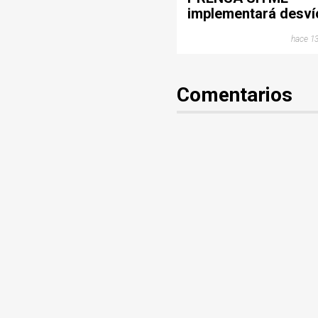
implementará desví
operacionales este
hace 13
domingo por jornad
deportiva en
Bucaramanga
Comentarios