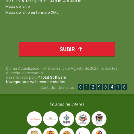
8:00 a.m. A 12:00 p.m. Y 1:00 p.m. A 5:00 p.m.
Mapa del sitio
Mapa del sitio en formato XML
SUBIR
Última Actualización: Miércoles, 5 de Agosto de 2026. Todos los
derechos reservados.
desarrollado por:
IP Total Software
Navegadores web recomendados
0
1
2
9
8
4
1
8
Contador de visitas:
Enlaces de interés