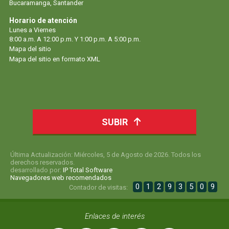
Bucaramanga, Santander
Horario de atención
Lunes a Viernes
8:00 a.m. A 12:00 p.m. Y 1:00 p.m. A 5:00 p.m.
Mapa del sitio
Mapa del sitio en formato XML
SUBIR
Última Actualización: Miércoles, 5 de Agosto de 2026. Todos los
derechos reservados.
desarrollado por:
IP Total Software
Navegadores web recomendados
0
1
2
9
3
5
0
9
Contador de visitas:
Enlaces de interés