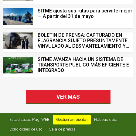
Metropolitana de Bucaramanga.
SITME ajusta sus rutas para servirle mejor
— A partir del 31 de mayo
BOLETIN DE PRENSA: CAPTURADO EN
FLAGRANCIA SUJETO PRESUNTAMENTE
VINVULADO AL DESMANTELAMIENTO Y
VENTA ILEGAL DE INFRAESTRUCTURA DEL
SISTEMA DE TRANSPORTE MASIVO
SITME AVANZA HACIA UN SISTEMA DE
TRANSPORTE PÚBLICO MÁS EFICIENTE E
INTEGRADO
VER MAS
Estadisticas Pag. WEB
Gestión ambiental
Habeas data
Condiciones de uso
Sala de prensa