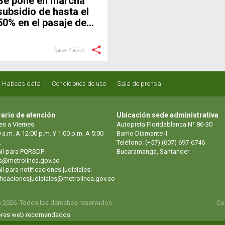
Se pone en marcha
subsidio de hasta el
50% en el pasaje de
Metrolínea en el
municipio de
hace 4 años
Bucaramanga
Habeas data
Condiciones de uso
Sala de prensa
ario de atención
Ubicación sede administrativa
es a Viernes
Autopista Floridablanca N° 86-30
 a.m. A 12:00 p.m. Y 1:00 p.m. A 5:00
Barrio Diamante II
.
Teléfono: (+57) (607) 697-6746
il para PQRSDF:
Bucaramanga, Santander
s@metrolinea.gov.co
l para notificaciones judiciales:
ificacionesjudiciales@metrolinea.gov.co
e 2026. Todos los derechos reservados.
Co
res web recomendados