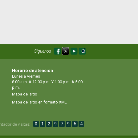
Síguenos
Horario de atención
Lunes a Viernes
8:00 a.m. A 12:00 p.m. Y 1:00 p.m. A 5:00
p.m.
Mapa del sitio
Mapa del sitio en formato XML
0
1
2
9
7
9
5
4
ntador de visitas: