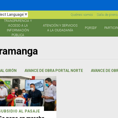
lect Language
▼
Quiénes somos
Sala de pren
TRANSPARENCIA Y
ACCESO A LA
ATENCIÓN Y SERVICIOS
PQRSDF
PARTICIP
INFORMACIÓN
A LA CIUDADANÍA
PÚBLICA
aramanga
AL GIRÓN
AVANCE DE OBRA PORTAL NORTE
AVANCE DE OB
SUBSIDIO AL PASAJE