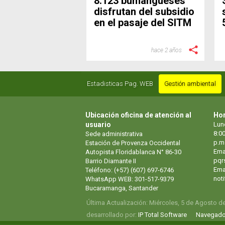
8.123 bumangueses
disfrutan del subsidio
en el pasaje del SITM
hace 2 años
Estadisticas Pag. WEB
Gestión ambiental
Ubicación oficina de atención al
Hor
usuario
Lun
8:00
Sede administrativa
p.m
Estación de Provenza Occidental
Ema
Autopista Floridablanca N° 86-30
pqr
Barrio Diamante II
Emai
Teléfono: (+57) (607) 697-6746
not
WhatsApp WEB: 301-517-9379
Bucaramanga, Santander
Última Actualización: Miércoles, 5 de Agosto d
desarrollado por:
IP Total Software
Navegado