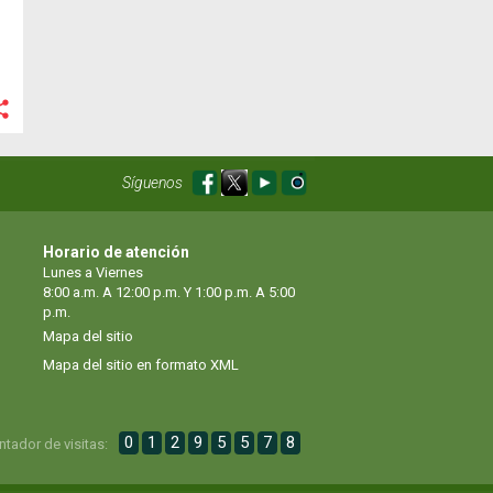
Síguenos
Horario de atención
Lunes a Viernes
8:00 a.m. A 12:00 p.m. Y 1:00 p.m. A 5:00
p.m.
Mapa del sitio
Mapa del sitio en formato XML
0
1
2
9
5
5
7
8
ntador de visitas: