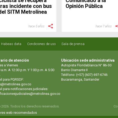
Ciclista se recupera
Comunicado a la
tras incidente con bus
Opinión Pública
del SITM Metrolínea
hace 5 años
hace 7 años
Habeas data
Condiciones de uso
Sala de prensa
ario de atención
Ubicación sede administrativa
es a Viernes
Autopista Floridablanca N° 86-30
 a.m. A 12:00 p.m. Y 1:00 p.m. A 5:00
Barrio Diamante II
.
Teléfono: (+57) (607) 697-6746
il para PQRSDF:
Bucaramanga, Santander
s@metrolinea.gov.co
l para notificaciones judiciales:
ificacionesjudiciales@metrolinea.gov.co
e 2026. Todos los derechos reservados.
Co
res web recomendados