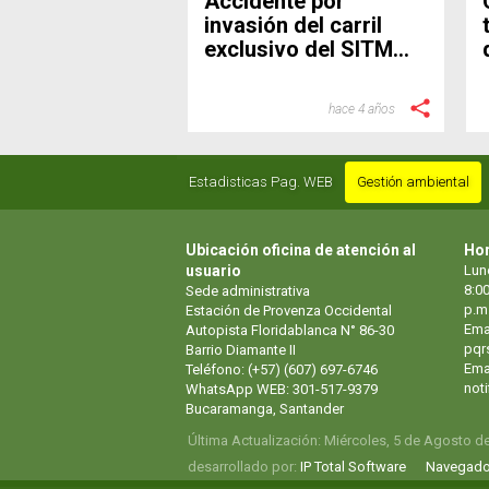
Accidente por
invasión del carril
exclusivo del SITM
Metrolínea
hace 4 años
Estadisticas Pag. WEB
Gestión ambiental
Ubicación oficina de atención al
Hor
usuario
Lun
8:00
Sede administrativa
p.m
Estación de Provenza Occidental
Ema
Autopista Floridablanca N° 86-30
pqr
Barrio Diamante II
Emai
Teléfono: (+57) (607) 697-6746
not
WhatsApp WEB: 301-517-9379
Bucaramanga, Santander
Última Actualización: Miércoles, 5 de Agosto d
desarrollado por:
IP Total Software
Navegado