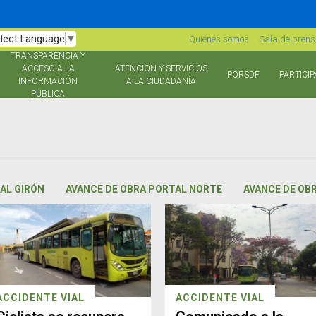
lect Language
▼
Quiénes somos
Sala de pren
TRANSPARENCIA Y
ACCESO A LA
ATENCIÓN Y SERVICIOS
PQRSDF
PARTICIP
INFORMACIÓN
A LA CIUDADANÍA
PÚBLICA
AL GIRÓN
AVANCE DE OBRA PORTAL NORTE
AVANCE DE OB
ACCIDENTE VIAL
ACCIDENTE VIAL