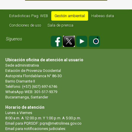
Estadisticas Pag. WEB
Gestión ambiental
Habeas data
Condiciones de uso
Sala de prensa
Síguenos
Ubicación oficina de atención al usuario
Sede administrativa
Estación de Provenza Occidental
Autopista Floridablanca N° 86-30
Barrio Diamante II
Teléfono: (+57) (607) 697-6746
WhatsApp WEB: 301-517-9379
Bucaramanga, Santander
Horario de atención
Lunes a Viernes
8:00 a.m. A 12:00 p.m. Y 1:00 p.m. A 5:00 p.m.
Email para PQRSDF:
pqrs@metrolinea.gov.co
Email para notificaciones judiciales: