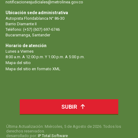
notificacionesjudiciales@metrolinea.gov.co
Ubicación sede administrativa
Autopista Floridablanca N° 86-30
Barrio Diamante II
Teléfono: (+57) (607) 697-6746
Bucaramanga, Santander
Horario de atención
Lunes a Viernes
8:00 a.m. A 12:00 p.m. Y 1:00 p.m. A 5:00 p.m.
Mapa del sitio
Mapa del sitio en formato XML
SUBIR
Última Actualización: Miércoles, 5 de Agosto de 2026. Todos los
derechos reservados.
desarrollado por:
IP Total Software