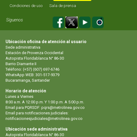
Condiciones de uso
Sala de prensa
Síguenos
Ubicación oficina de atención al usuario
Sede administrativa
Estación de Provenza Occidental
Autopista Floridablanca N° 86-30
Barrio Diamante II
Teléfono: (+57) (607) 697-6746
WhatsApp WEB: 301-517-9379
Bucaramanga, Santander
Horario de atención
Lunes a Viernes
8:00 a.m. A 12:00 p.m. Y 1:00 p.m. A 5:00 p.m.
Email para PQRSDF:
pqrs@metrolinea.gov.co
Email para notificaciones judiciales:
notificacionesjudiciales@metrolinea.gov.co
Ubicación sede administrativa
Autopista Floridablanca N° 86-30