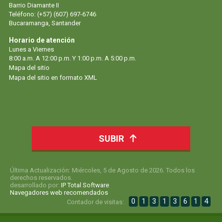
Barrio Diamante II
Teléfono: (+57) (607) 697-6746
Bucaramanga, Santander
Horario de atención
Lunes a Viernes
8:00 a.m. A 12:00 p.m. Y 1:00 p.m. A 5:00 p.m.
Mapa del sitio
Mapa del sitio en formato XML
SUBIR
Última Actualización: Miércoles, 5 de Agosto de 2026. Todos los
derechos reservados.
desarrollado por:
IP Total Software
Navegadores web recomendados
0
1
3
1
3
6
1
4
Contador de visitas: