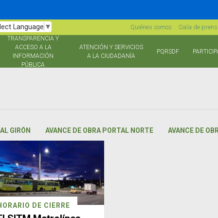
lect Language
▼
Quiénes somos
Sala de pren
TRANSPARENCIA Y
ACCESO A LA
ATENCIÓN Y SERVICIOS
PQRSDF
PARTICIP
INFORMACIÓN
A LA CIUDADANÍA
PÚBLICA
AL GIRÓN
AVANCE DE OBRA PORTAL NORTE
AVANCE DE OB
HORARIO DE CIERRE