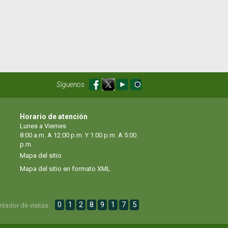
Síguenos
Horario de atención
Lunes a Viernes
8:00 a.m. A 12:00 p.m. Y 1:00 p.m. A 5:00
p.m.
Mapa del sitio
Mapa del sitio en formato XML
0
1
2
8
9
1
7
5
ntador de visitas: