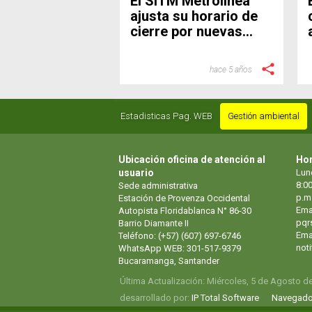
El SITM Metrolínea
ajusta su horario de
cierre por nuevas
medidas de
prevención
hace 5 años
Estadisticas Pag. WEB
Gestión ambiental
Ubicación oficina de atención al
Hor
usuario
Lun
8:00
Sede administrativa
p.m
Estación de Provenza Occidental
Ema
Autopista Floridablanca N° 86-30
pqr
Barrio Diamante II
Emai
Teléfono: (+57) (607) 697-6746
not
WhatsApp WEB: 301-517-9379
Bucaramanga, Santander
Última Actualización: Miércoles, 5 de Agosto d
desarrollado por:
IP Total Software
Navegado