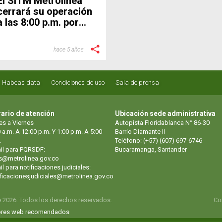
El SITM Metrolínea
cerrará su operación
a las 8:00 p.m. por
toque de queda
hace 5 años
Habeas data
Condiciones de uso
Sala de prensa
ario de atención
Ubicación sede administrativa
es a Viernes
Autopista Floridablanca N° 86-30
 a.m. A 12:00 p.m. Y 1:00 p.m. A 5:00
Barrio Diamante II
.
Teléfono: (+57) (607) 697-6746
il para PQRSDF:
Bucaramanga, Santander
s@metrolinea.gov.co
l para notificaciones judiciales:
ificacionesjudiciales@metrolinea.gov.co
e 2026. Todos los derechos reservados.
Co
res web recomendados